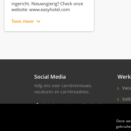
ingericht. Nieuwsgierig? Check onze
website: www.easyhotel.com
Toon meer
Social Media
Werk
Volg ons voor carrièrenieuws,
Vaca
vacatures en carrièreadvies.
Solli
Hotel vacatures op Facebook
Hote
Hotel vacatures op Instagram
Deze web
Soll
Hotel banen op LinkedIn
gebruike