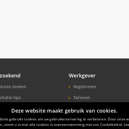
zoekend
Werkgever
tures zoeken
Registreren
citatie tips
Tarieven
ls A-Z
Extra aandacht
Deze website maakt gebruik van cookies.
site gebruikt cookies om uw gebruikerservaring te verbeteren. Door onze w
icitanten
Hotelpersoneel zoeken
n, stemt u in met alle cookies in overeenstemming met ons Cookiebeleid.
Le