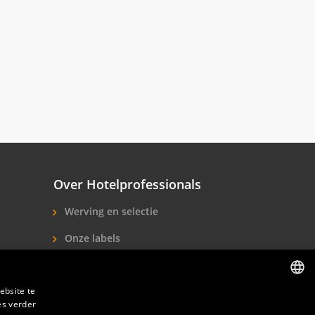
Over Hotelprofessionals
Werving en selectie
Onze labels
Over ons
ebsite te
Contact
es verder
DUTCH