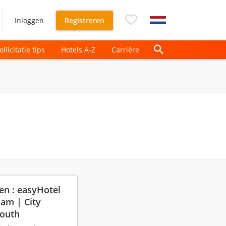
Inloggen
Registreren
ollicitatie tips
Hotels A-Z
Carrière
en : easyHotel
am | City
South