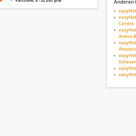
Parttime, 8 - 32 uur p/w
Anderen 
easyHo
easyHot
Centre
easyHo
Arena B
easyHo
Amster
easyHot
Scheve
easyHot
easyHot