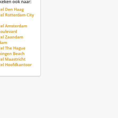
keken ook naar:
tel Den Haag
el Rotterdam City
tel Amsterdam
oulevard
tel Zaandam
dam
el The Hague
ningen Beach
el Maastricht
el Hoofdkantoor