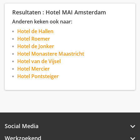
grachten en vele artistieke eye-catchers zorgen
voor een unieke hotel ervaring.
Resultaten : Hotel MAI Amsterdam
Anderen keken ook naar:
Hotel de Hallen
Hotel Roemer
Hotel de Jonker
Hotel Monastere Maastricht
Hotel van de Vijsel
Hotel Mercier
Hotel Pontsteiger
Social Media
Werkzoekend