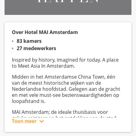
Over Hotel MAI Amsterdam
83 kamers
27 medewerkers
Inspired by history, imagined for today. A place
to Meet Asia In Amsterdam.
Midden in het Amsterdamse China Town, één
van de meest historische wijken van de
Nederlandse hoofdstad. Gelegen aan de gracht
en met vele must-see bezienswaardigheden op
loopafstand is.
MAI Amsterdam; de ideale thuisbasis voor
geluks-reizigers en het ontdekken van de stad.
Toon meer
81 stijlvol ingerichte kamers, een
adembenemend uitzicht op Amsterdam en haar