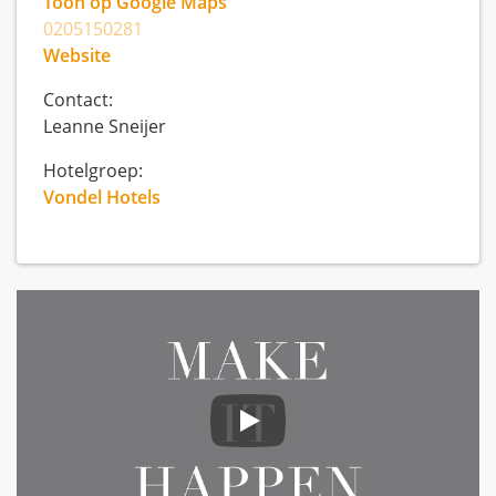
Toon op Google Maps
0205150281
Website
Contact:
Leanne Sneijer
Hotelgroep:
Vondel Hotels