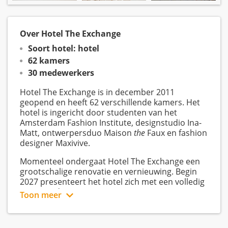
Over Hotel The Exchange
Soort hotel: hotel
62 kamers
30 medewerkers
Hotel The Exchange is in december 2011
geopend en heeft 62 verschillende kamers. Het
hotel is ingericht door studenten van het
Amsterdam Fashion Institute, designstudio Ina-
Matt, ontwerpersduo Maison
the
Faux en fashion
designer Maxivive.
Momenteel ondergaat Hotel The Exchange een
grootschalige renovatie en vernieuwing. Begin
2027 presenteert het hotel zich met een volledig
vernieuwd interieur en een nieuw concept,
Toon meer
ontwikkeld in samenwerking met Rients
Bruinsma, bekend van zijn werk voor het Four
Seasons Hotel in New York.