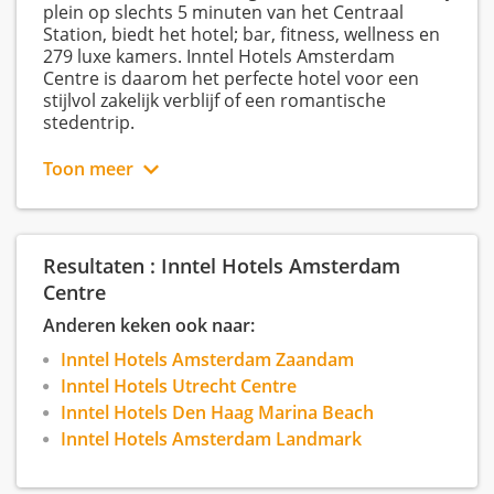
plein op slechts 5 minuten van het Centraal
Station, biedt het hotel; bar, fitness, wellness en
279 luxe kamers. Inntel Hotels Amsterdam
Centre is daarom het perfecte hotel voor een
stijlvol zakelijk verblijf of een romantische
stedentrip.
Toon meer
Inntel Hotels is een moderne, gastvriendelijke en
succesvolle hotelgroep. Ieder hotel heeft een
eigen identiteit die aansluit op de locatie. De
Resultaten : Inntel Hotels Amsterdam
huidige luxe 4 en 5 sterren hotels in Amsterdam,
Zaandam, Utrecht en Den Haag hebben een
Centre
warme en professionele uitstraling. Gasten
Anderen keken ook naar:
kunnen rekenen op persoonlijke aandacht en
een prettig verblijf.
Inntel Hotels Amsterdam Zaandam
Inntel Hotels Utrecht Centre
Inntel Hotels Den Haag Marina Beach
Inntel Hotels weet dat het resultaat van goed
Inntel Hotels Amsterdam Landmark
teamwork onder andere bijdraagt aan het
succes van het hotel. Als 4 sterren hotel werken