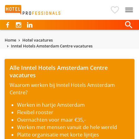
Hotelprofessionals
Home
Hotel vacatures
Inntel Hotels Amsterdam Centre vacatures
Alle Inntel Hotels Amsterdam Centre
vacatures
Waarom werken bij Inntel Hotels Amsterdam
Centre?
Werken in hartje Amsterdam
Flexibel rooster
Overnachten voor maar €35,-
Werken met mensen vanuit de hele wereld
Platte organisatie met korte lijntjes