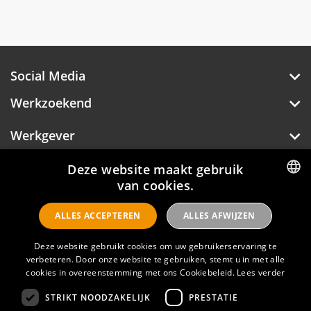
we daarom ook graag met een echt 4 sterren
team die de slogan ‘You’ll be surprised’ voor
gasten elke dag willen waarmaken.
Social Media
Als medewerker kun je rekenen op een plezierige
en dynamische werksfeer in een open en heldere
Werkzoekend
bedrijfsvoering, met goede arbeidsvoorwaarden.
Inntel Hotels legt verantwoordelijkheden zo laag
Werkgever
mogelijk in de organisatie en stimuleert
ontwikkelingsmogelijkheden en het nemen van
extra verantwoordelijkheid.
Over Hotelprofessionals
Deze website maakt gebruik
van cookies.
DUTCH
ALLES ACCEPTEREN
ALLES AFWIJZEN
ENGLISH
Hotelprofessionals
Deze website gebruikt cookies om uw gebruikerservaring te
verbeteren. Door onze website te gebruiken, stemt u in met alle
cookies in overeenstemming met ons Cookiebeleid.
Lees verder
FAQ
STRIKT NOODZAKELIJK
PRESTATIE
Privacyverklaring