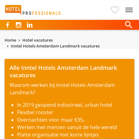
Hotelprofessionals
Home
Hotel vacatures
Inntel Hotels Amsterdam Landmark vacatures
Alle Inntel Hotels Amsterdam Landmark
vacatures
Waarom werken bij Inntel Hotels Amsterdam
Landmark?
In 2019 geopend industrieel, urban hotel
Flexibel rooster
Overnachten voor maar €35,-
Werken met mensen vanuit de hele wereld
Platte organisatie met korte lijntjes