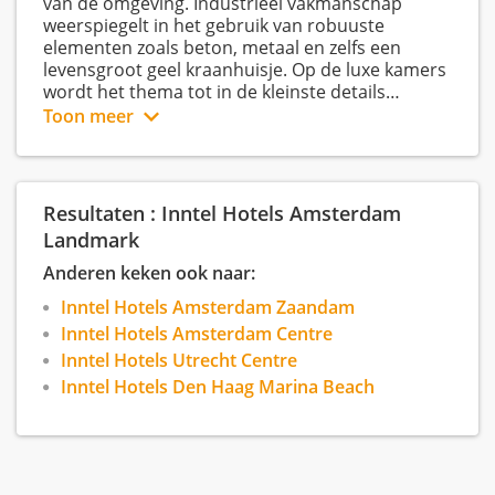
van de omgeving. Industrieel vakmanschap
weerspiegelt in het gebruik van robuuste
elementen zoals beton, metaal en zelfs een
levensgroot geel kraanhuisje. Op de luxe kamers
wordt het thema tot in de kleinste details
doorgevoerd, dankzij maatwerk interieur design.
Toon meer
Dit is naast Inntel Hotels Amsterdam Centre het
tweede 4-sterren hotel in de hoofdstad. Alle
Resultaten : Inntel Hotels Amsterdam
locaties van Inntel Hotels vertellen het verhaal
van de stad waarin zij staan en hebben een
Landmark
sterke focus op wellness. Het wellness centre is
Anderen keken ook naar:
uitgerust met een zwembad, Turks stoombad,
sauna en massageruimte. Bovendien beschikken
Inntel Hotels Amsterdam Zaandam
ook in dit hotel alle luxe kamertypes over een
Inntel Hotels Amsterdam Centre
spa bad en sauna. Zo ligt de metropool aan uw
Inntel Hotels Utrecht Centre
voeten en vindt u op de trendy kamers rust.
Inntel Hotels Den Haag Marina Beach
Inntel Hotels Amsterdam Landmark is een plek
om te ontspannen, overnachten, dineren en
zakelijke events te organiseren. Voor zakelijke