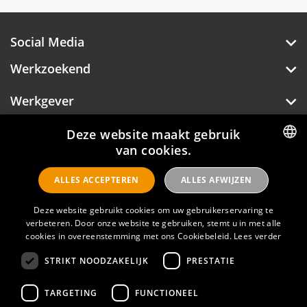
bijeenkomsten zijn er 3 multifunctionele
meetings & events zalen. Ze bieden een prachtig
zicht op de stad en zijn van hightech faciliteiten
Social Media
voorzien.
Werkzoekend
Werkgever
Over Hotelprofessionals
Deze website maakt gebruik
van cookies.
DUTCH
ALLES ACCEPTEREN
ALLES AFWIJZEN
ENGLISH
Hotelprofessionals
Deze website gebruikt cookies om uw gebruikerservaring te
verbeteren. Door onze website te gebruiken, stemt u in met alle
FAQ
cookies in overeenstemming met ons Cookiebeleid.
Lees verder
STRIKT NOODZAKELIJK
PRESTATIE
Privacyverklaring
Contact
TARGETING
FUNCTIONEEL