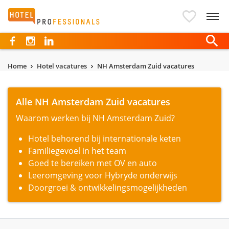
Hotelprofessionals
Home
Hotel vacatures
NH Amsterdam Zuid vacatures
Alle NH Amsterdam Zuid vacatures
Waarom werken bij NH Amsterdam Zuid?
Hotel behorend bij internationale keten
Familiegevoel in het team
Goed te bereiken met OV en auto
Leeromgeving voor Hybryde onderwijs
Doorgroei & ontwikkelingsmogelijkheden