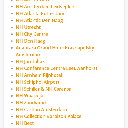
en Superior kamers of een luxe Junior Suite.
NH Amsterdam Leidseplein
NH Atlanta Rotterdam
We zijn volledig uitgerust voor het organiseren
NH Atlantic Den Haag
van evenementen, alles van conferenties tot
privéfeesten. Het hotel heeft ook een stijlvol
NH Utrecht
restaurant, een bar en een wellnesscenter.
NH City Centre
Gasten kunnen gratis parkeren in het weekend.
NH Den Haag
Anantara Grand Hotel Krasnapolsky
Amsterdam
NH Jan Tabak
NH Conference Centre Leeuwenhorst
NH Arnhem Rijnhotel
NH Schiphol Airport
NH Schiller & NH Caransa
NH Waalwijk
NH Zandvoort
NH Carlton Amsterdam
NH Collection Barbizon Palace
NH Best