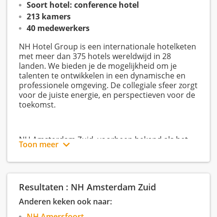
Soort hotel: conference hotel
213 kamers
40 medewerkers
NH Hotel Group is een internationale hotelketen
met meer dan 375 hotels wereldwijd in 28
landen. We bieden je de mogelijkheid om je
talenten te ontwikkelen in een dynamische en
professionele omgeving. De collegiale sfeer zorgt
voor de juiste energie, en perspectieven voor de
toekomst.
NH Amsterdam Zuid, voorheen bekend als het
Toon meer
NH Musica, ligt in de Joodse wijk in Amsterdam.
Het hotel ligt vlak bij het zakendistrict de Zuidas,
een trendy wijk vol met winkels, restaurants en
cafés. Met de tram of metro kunt u eenvoudig
Resultaten : NH Amsterdam Zuid
naar het stadscentrum reizen.
Anderen keken ook naar:
Onze 213 ruime, eigentijdse kamers zijn verdeeld
over 8 verdiepingen. U kunt kiezen uit Standaard
NH Amersfoort