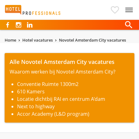
Hotelprofessionals
Home
Hotel vacatures
Novotel Amsterdam City vacatures
Alle Novotel Amsterdam City vacatures
Waarom werken bij Novotel Amsterdam City?
Conventie Ruimte 1300m2
610 Kamers
Locatie dichtbij RAI en centrum A'dam
Next to highway
Accor Academy (L&D program)