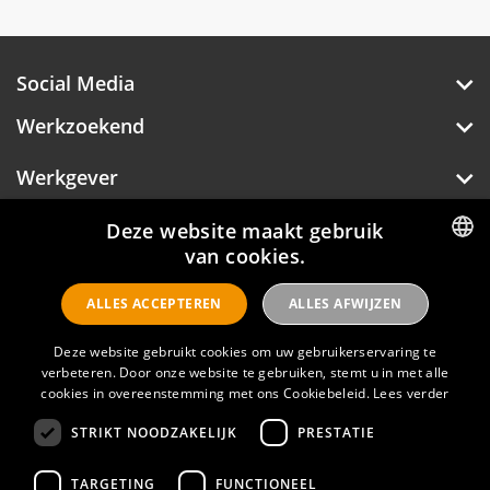
Mercure, ibis, ibis Styles en ibis Budget. Kortom:
volop ontwikkel- en doorgroeimogelijkheden
binnen Novotel of in één van onze andere hotels!
Social Media
Vacatures:
Werkzoekend
Bekijk in het overzicht rechts alle vacatures
van Novotel Amsterdam City. Zie je hier geen
Werkgever
geschikte vacature? Bekijk dan eens de vacatures
van alle Accor hotels op
Over Hotelprofessionals
Deze website maakt gebruik
www.werkenbijaccorhotels.nu.
van cookies.
DUTCH
ALLES ACCEPTEREN
ALLES AFWIJZEN
ENGLISH
Hotelprofessionals
Deze website gebruikt cookies om uw gebruikerservaring te
verbeteren. Door onze website te gebruiken, stemt u in met alle
cookies in overeenstemming met ons Cookiebeleid.
Lees verder
FAQ
STRIKT NOODZAKELIJK
PRESTATIE
Privacyverklaring
Contact
TARGETING
FUNCTIONEEL