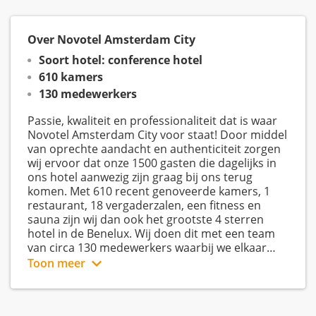
Over Novotel Amsterdam City
Soort hotel: conference hotel
610 kamers
130 medewerkers
Passie, kwaliteit en professionaliteit dat is waar
Novotel Amsterdam City voor staat! Door middel
van oprechte aandacht en authenticiteit zorgen
wij ervoor dat onze 1500 gasten die dagelijks in
ons hotel aanwezig zijn graag bij ons terug
komen. Met 610 recent genoveerde kamers, 1
restaurant, 18 vergaderzalen, een fitness en
sauna zijn wij dan ook het grootste 4 sterren
hotel in de Benelux. Wij doen dit met een team
van circa 130 medewerkers waarbij we elkaar
kennen, informeel met elkaar omgaan en naast
Toon meer
Novotel Amsterdam City is één van de hotels van
werk ook plezier hebben!
het wereldwijde AccorHotels. In Nederland
kennen wij de merken Sofitel, Swissotel, Mgallery,
Mövenpick, Pullman, Novotel, Novotel Suites,