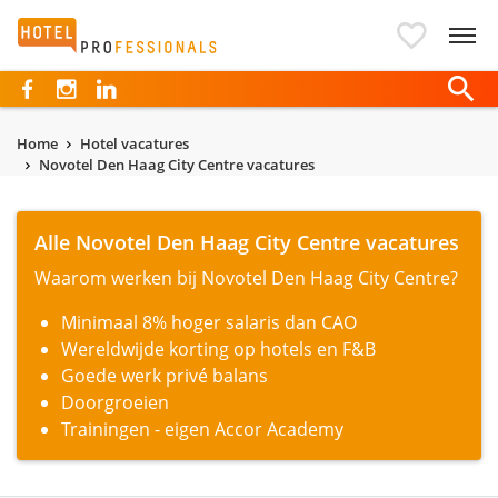
Hotelprofessionals
Home
Hotel vacatures
Novotel Den Haag City Centre vacatures
Alle Novotel Den Haag City Centre vacatures
Waarom werken bij Novotel Den Haag City Centre?
Minimaal 8% hoger salaris dan CAO
Wereldwijde korting op hotels en F&B
Goede werk privé balans
Doorgroeien
Trainingen - eigen Accor Academy