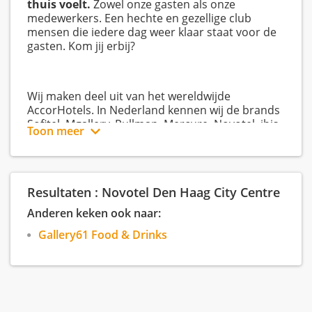
thuis voelt.
Zowel onze gasten als onze
medewerkers. Een hechte en gezellige club
mensen die iedere dag weer klaar staat voor de
gasten. Kom jij erbij?
Wij maken deel uit van het wereldwijde
AccorHotels. In Nederland kennen wij de brands
Sofitel, Mgallery, Pullman, Mercure, Novotel, ibis,
Toon meer
ibis Budget en ibis Styles.
Accor vacatures:
Resultaten : Novotel Den Haag City Centre
Bekijk in het overzicht rechts al onze Accor
Anderen keken ook naar:
vacatures.
Gallery61 Food & Drinks