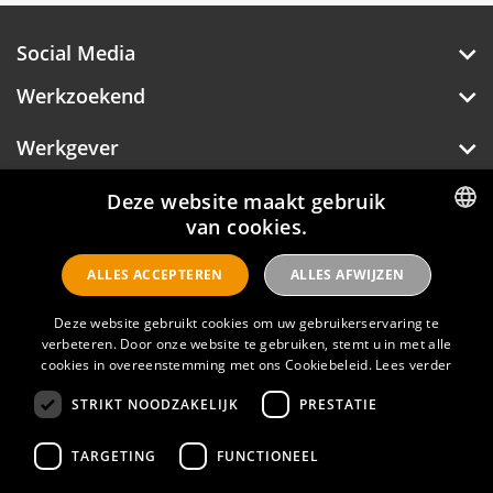
Social Media
Werkzoekend
Werkgever
Over Hotelprofessionals
Deze website maakt gebruik
van cookies.
DUTCH
ALLES ACCEPTEREN
ALLES AFWIJZEN
ENGLISH
Hotelprofessionals
Deze website gebruikt cookies om uw gebruikerservaring te
verbeteren. Door onze website te gebruiken, stemt u in met alle
cookies in overeenstemming met ons Cookiebeleid.
Lees verder
FAQ
STRIKT NOODZAKELIJK
PRESTATIE
Privacyverklaring
Contact
TARGETING
FUNCTIONEEL
Gebruikersvoorwaarden