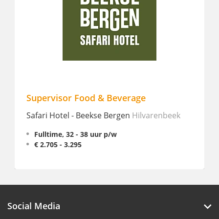
Supervisor Food & Beverage
Rest
(Full
Safari Hotel - Beekse Bergen
Hilvarenbeek
Pullm
Fulltime, 32 - 38 uur p/w
€ 2.705 - 3.295
Full
€ 2.
Social Media