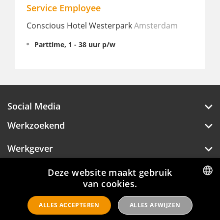
rvice Employee
Supervis
nscious Hotel Westerpark
Amsterdam
Lake Resor
Parttime, 1 - 38 uur p/w
Parttime,
€ 2.705 - 
Social Media
Werkzoekend
Werkgever
Deze website maakt gebruik
Over Hotelprofessionals
van cookies.
DUTCH
ALLES ACCEPTEREN
ALLES AFWIJZEN
ENGLISH