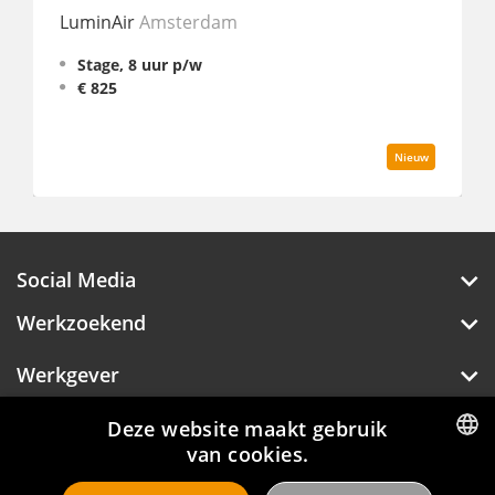
LuminAir
Amsterdam
Hilton G
Stage, 8 uur p/w
Fulltim
€ 825
Nieuw
Social Media
Werkzoekend
Werkgever
Over Hotelprofessionals
Deze website maakt gebruik
van cookies.
DUTCH