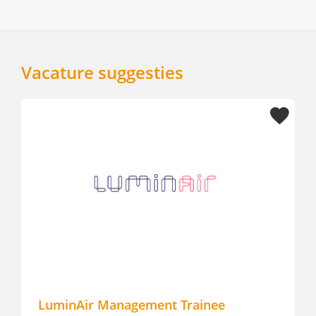
Vacature suggesties
LuminAir Management Trainee
F&B Sup