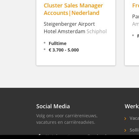
Cluster Sales Manager
Fr
Accounts|Nederland
Pa
Steigenberger Airport
Am
Hotel Amsterdam
Schiphol
Fulltime
€ 3.700 - 5.000
Social Media
Werk
Volg ons voor carrièrenieuws,
Vaca
vacatures en carrièreadvies.
Solli
Hotel vacatures op Facebook