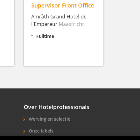
Supervisor Front Office
Amrâth Grand Hotel de
l'Empereur
Maastricht
Fulltime
Over Hotelprofessionals
Werving en selectie
Onze labels