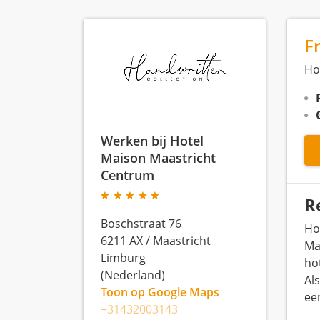
F
Ho
Werken bij Hotel
Maison Maastricht
Centrum
R
Boschstraat 76
Ho
6211 AX
/
Maastricht
Ma
Limburg
ho
(Nederland)
Al
Toon op Google Maps
een
+31432003143