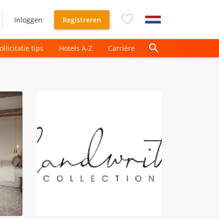
Inloggen
Registreren
ollicitatie tips
Hotels A-Z
Carrière