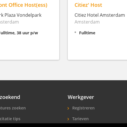
ont Office Host(ess)
Citiez' Host
rk Plaza Vondelpark
Citiez Hotel Amsterdam
sterdam
Amsterdam
Fulltime, 38 uur p/w
Fulltime
zoekend
Werkgever
tures zoeken
Registreren
citatie tips
Tarieven