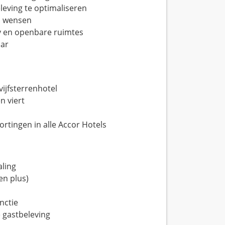
eving te optimaliseren
p wensen
by en openbare ruimtes
bar
ijfsterrenhotel
n viert
rtingen in alle Accor Hotels
aling
en plus)
unctie
e gastbeleving