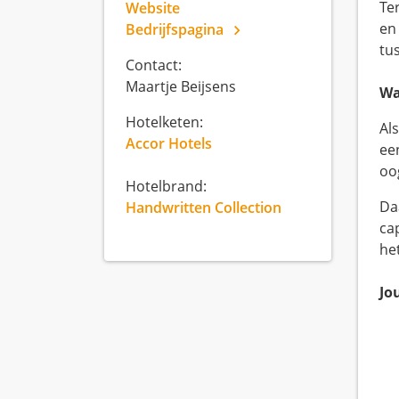
Te
Website
en
Bedrijfspagina
tu
Contact:
Maartje Beijsens
Wa
Hotelketen:
Al
Accor Hotels
ee
oo
Hotelbrand:
Da
Handwritten Collection
ca
het
Jo