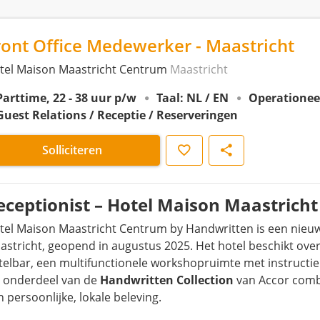
ront Office Medewerker - Maastricht
tel Maison Maastricht Centrum
Maastricht
Parttime, 22 - 38 uur p/w
Taal: NL / EN
Operationee
Guest Relations / Receptie / Reserveringen
Opslaan
Delen
Solliciteren
eceptionist – Hotel Maison Maastrich
tel Maison Maastricht Centrum by Handwritten is een nieuw v
astricht, geopend in augustus 2025. Het hotel beschikt over 5
telbar, een multifunctionele workshopruimte met instructie
s onderdeel van de
Handwritten Collection
van Accor combi
 persoonlijke, lokale beleving.