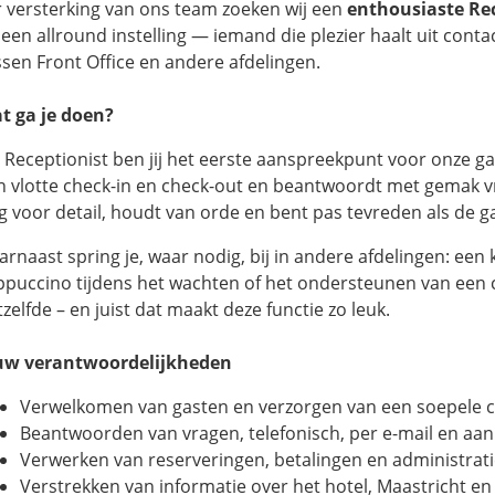
r versterking van ons team zoeken wij een
enthousiaste Re
 een allround instelling — iemand die plezier haalt uit con
ssen Front Office en andere afdelingen.
t ga je doen?
s Receptionist ben jij het eerste aanspreekpunt voor onze ga
n vlotte check-in en check-out en beantwoordt met gemak vr
g voor detail, houdt van orde en bent pas tevreden als de ga
arnaast spring je, waar nodig, bij in andere afdelingen: ee
ppuccino tijdens het wachten of het ondersteunen van een co
zelfde – en juist dat maakt deze functie zo leuk.
uw verantwoordelijkheden
Verwelkomen van gasten en verzorgen van een soepele c
Beantwoorden van vragen, telefonisch, per e-mail en aan
Verwerken van reserveringen, betalingen en administrati
Verstrekken van informatie over het hotel, Maastricht en 