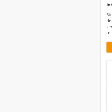
In
St
de
ke
to