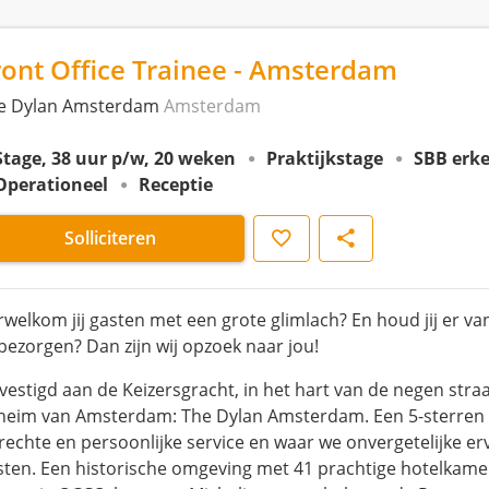
ront Office Trainee - Amsterdam
e Dylan Amsterdam
Amsterdam
Stage, 38 uur p/w, 20 weken
Praktijkstage
SBB erk
Operationeel
Receptie
Opslaan
Delen
Solliciteren
rwelkom jij gasten met een grote glimlach? En houd jij er v
 bezorgen? Dan zijn wij opzoek naar jou!
vestigd aan de Keizersgracht, in het hart van de negen stra
heim van Amsterdam: The Dylan Amsterdam. Een 5-sterren b
rechte en persoonlijke service en waar we onvergetelijke er
sten. Een historische omgeving met 41 prachtige hotelkame