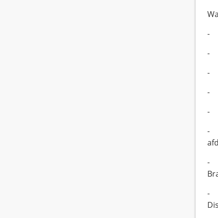
Wa
- 
- 
- 
- 
- 
- 
af
- 
Br
- 
Di