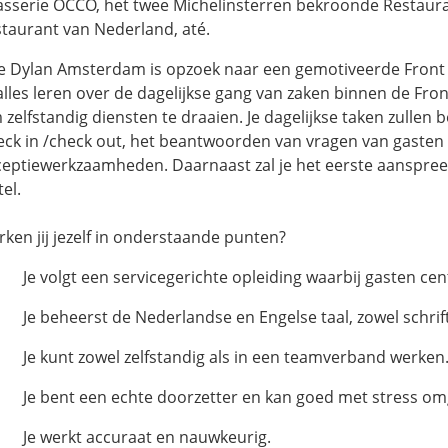
asserie OCCO, het twee Michelinsterren bekroonde Restaurant
staurant van Nederland, até.
e Dylan Amsterdam is opzoek naar een gemotiveerde Front Off
alles leren over de dagelijkse gang van zaken binnen de Front O
 zelfstandig diensten te draaien. Je dagelijkse taken zullen
eck in /check out, het beantwoorden van vragen van gasten 
ceptiewerkzaamheden. Daarnaast zal je het eerste aanspreek
el.
rken jij jezelf in onderstaande punten?
Je volgt een servicegerichte opleiding waarbij gasten cent
Je beheerst de Nederlandse en Engelse taal, zowel schrifte
Je kunt zowel zelfstandig als in een teamverband werken
Je bent een echte doorzetter en kan goed met stress om
Je werkt accuraat en nauwkeurig.