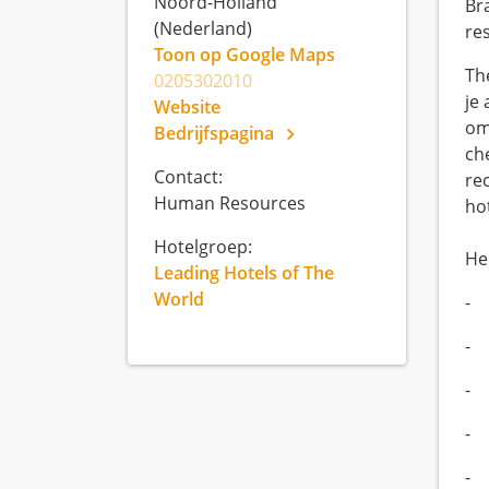
Noord-Holland
Br
(Nederland)
re
Toon op Google Maps
Th
0205302010
je 
Website
om
Bedrijfspagina
ch
Contact:
re
Human Resources
hot
Hotelgroep:
He
Leading Hotels of The
World
- 
- 
- 
- 
- 