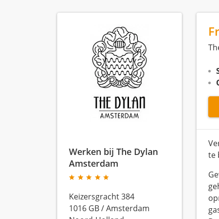
F
Th
Ve
Werken bij The Dylan
te
Amsterdam
Ge
ge
Keizersgracht 384
op
1016 GB
/
Amsterdam
ga