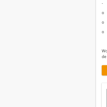
- 
o 
o 
o 
Wo
de 