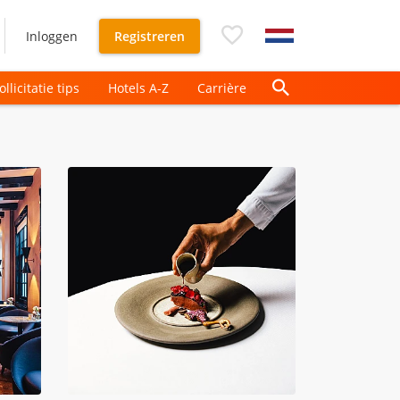
Inloggen
Registreren
ollicitatie tips
Hotels A-Z
Carrière