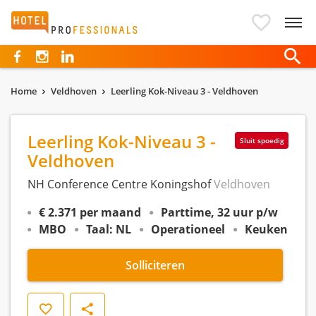
Hotelprofessionals
Home
Veldhoven
Leerling Kok-Niveau 3 - Veldhoven
Leerling Kok-Niveau 3 -
Sluit spoedig
Veldhoven
NH Conference Centre Koningshof
Veldhoven
€ 2.371 per maand
Parttime, 32 uur p/w
MBO
Taal: NL
Operationeel
Keuken
Solliciteren
Opslaan
Delen