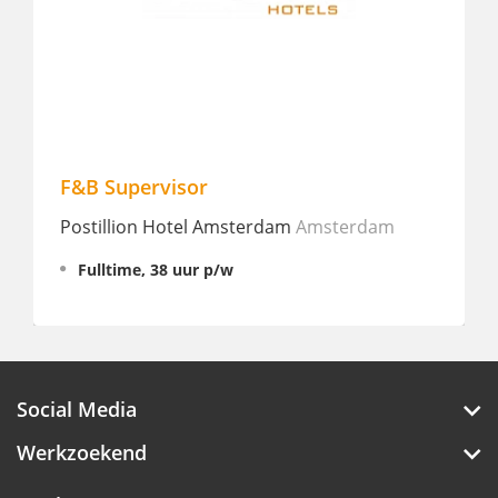
Housekeeping Employee
msterdam
Hotel V Fizeaustraat
Amsterdam
Fulltime, 29 - 37 uur p/w
Social Media
Werkzoekend