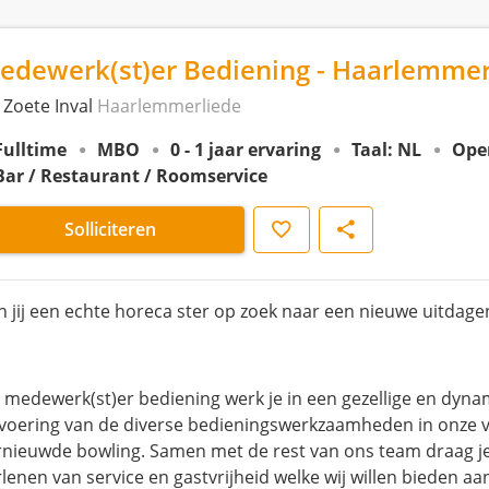
edewerk(st)er Bediening - Haarlemmer
 Zoete Inval
Haarlemmerliede
Fulltime
MBO
0 - 1 jaar ervaring
Taal: NL
Ope
Bar / Restaurant / Roomservice
Opslaan
Delen
Solliciteren
n jij een echte horeca ster op zoek naar een nieuwe uitdag
s medewerk(st)er bediening werk je in een gezellige en dy
tvoering van de diverse bedieningswerkzaamheden in onze ve
rnieuwde bowling. Samen met de rest van ons team draag je b
rlenen van service en gastvrijheid welke wij willen bieden aa