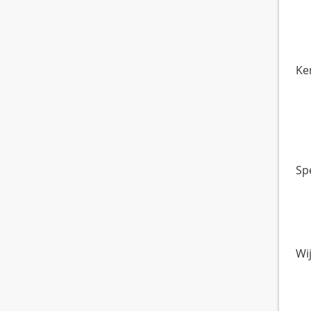
Ke
Spe
Wi