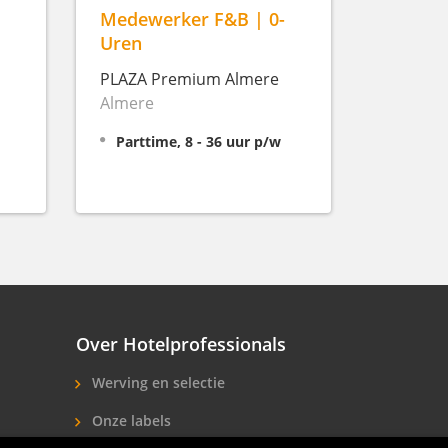
Medewerker F&B | 0-
Uren
PLAZA Premium Almere
Almere
Parttime, 8 - 36 uur p/w
Over Hotelprofessionals
Werving en selectie
Onze labels