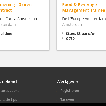
diening - 0 uren
Food & Beverage
ntract
Management Trainee
tel Okura Amsterdam
De L'Europe Amsterdam
sterdam
Amsterdam
Fulltime
Stage, 38 uur p/w
€ 750
zoekend
Werkgever
tures zoeken
Registreren
citatie tips
Tarieven