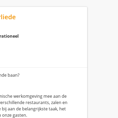
liede
rationeel
ende baan?
namische werkomgeving mee aan de
rschillende restaurants, zalen en
ij aan de belangrijkste taak, het
n onze gasten.