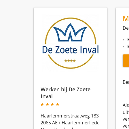
M
De
Be
Werken bij De Zoete
Inval
Al
ui
Haarlemmerstraatweg 183
ve
2065 AE
/
Haarlemmerliede
ve