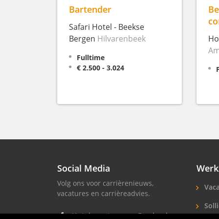
Bartender
Be
co
Safari Hotel - Beekse
Bergen
Hilvarenbeek
Ho
Am
Fulltime
€ 2.500 - 3.024
Social Media
Werk
Volg ons voor carrièrenieuws,
Vaca
vacatures en carrièreadvies.
Solli
Hotel vacatures op Facebook