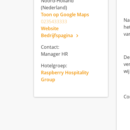
Noord-Holland
(Nederland)
Toon op Google Maps
Na
0235433333
he
Website
va
Bedrijfspagina
Contact:
Manager HR
De
ve
Hotelgroep:
wij
Raspberry Hospitality
Group
Co