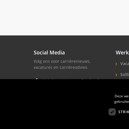
Social Media
Werk
Volg ons voor carrièrenieuws,
Vaca
vacatures en carrièreadvies.
Solli
Hotel vacatures op Facebook
Hote
Hotel vacatures op Instagram
Deze web
Soll
Hotel banen op LinkedIn
gebruike
STRI
Hotelprofessio