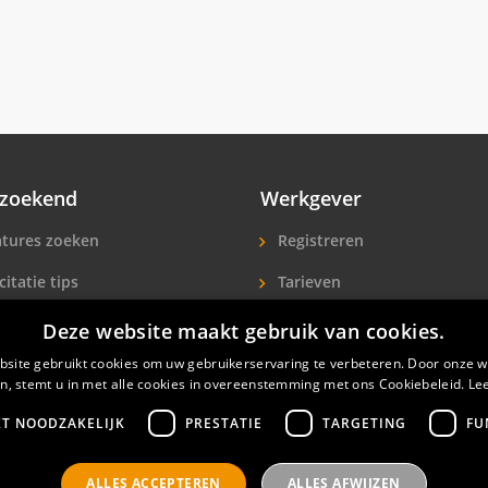
zoekend
Werkgever
tures zoeken
Registreren
citatie tips
Tarieven
ls A-Z
Extra aandacht
Deze website maakt gebruik van cookies.
site gebruikt cookies om uw gebruikerservaring te verbeteren. Door onze w
icitanten
Hotelpersoneel zoeken
n, stemt u in met alle cookies in overeenstemming met ons Cookiebeleid.
Le
KT NOODZAKELIJK
PRESTATIE
TARGETING
FU
ALLES ACCEPTEREN
ALLES AFWIJZEN
nals