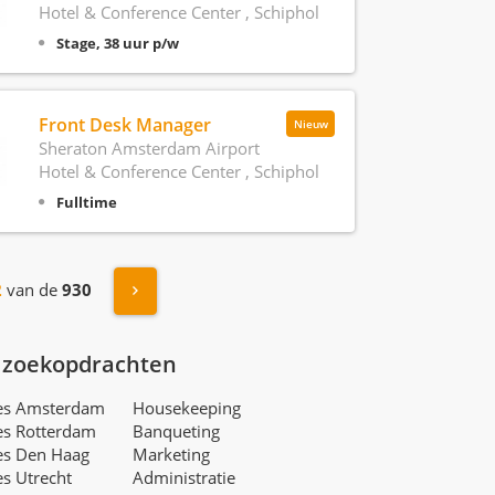
Hotel & Conference Center , Schiphol
Stage, 38 uur p/w
Front Desk Manager
Nieuw
Sheraton Amsterdam Airport
Hotel & Conference Center , Schiphol
Fulltime
Volgende »
2
van de
930
 zoekopdrachten
res Amsterdam
Housekeeping
es Rotterdam
Banqueting
es Den Haag
Marketing
es Utrecht
Administratie