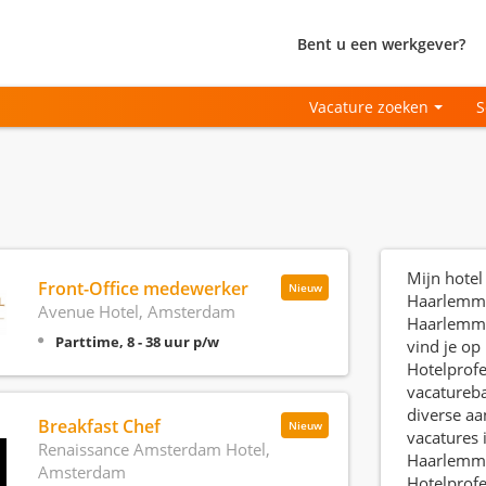
Bent u een werkgever?
Vacature zoeken
S
Mijn hotel
Front-Office medewerker
Nieuw
Haarlemme
Avenue Hotel, Amsterdam
Haarlemme
Parttime, 8 - 38 uur p/w
vind je op
Hotelprofe
vacatureb
diverse aa
Breakfast Chef
Nieuw
vacatures 
Renaissance Amsterdam Hotel,
Haarlemme
Amsterdam
Hotelprofe