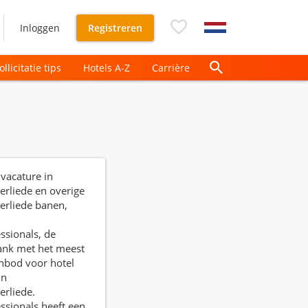
Inloggen
Registreren
ollicitatie tips
Hotels A-Z
Carrière
 vacature in
rliede en overige
rliede banen,
ssionals, de
ank met het meest
nbod voor hotel
in
rliede.
ssionals heeft een