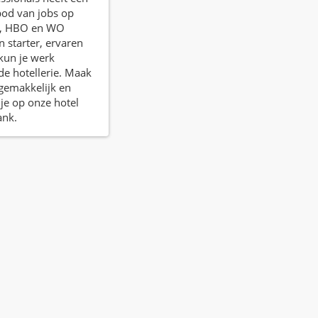
bod van jobs op
, HBO en WO
n starter, ervaren
 kun je werk
de hotellerie. Maak
f gemakkelijk en
je op onze hotel
ank.