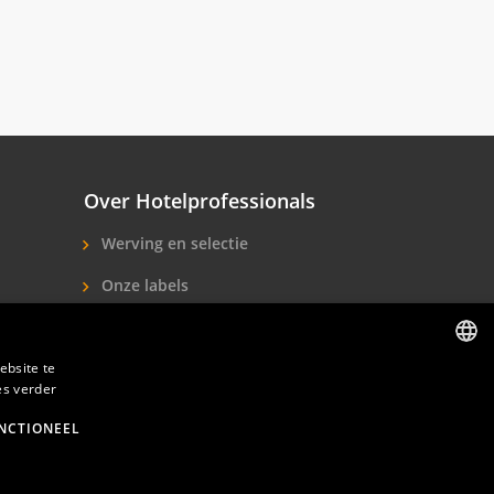
Over Hotelprofessionals
Werving en selectie
Onze labels
Over ons
ebsite te
Contact
es verder
DUTCH
ENGLISH
NCTIONEEL