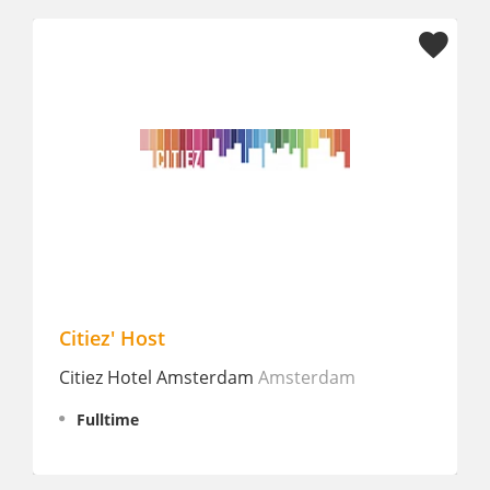
Citiez' Host
Front
Citiez Hotel Amsterdam
Amsterdam
Sherat
Confer
Fulltime
Fullt