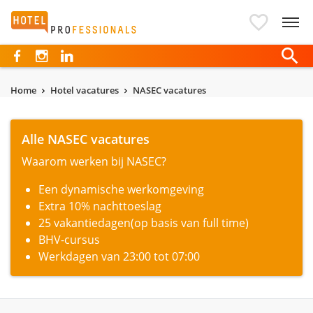
Hotelprofessionals
Home
Hotel vacatures
NASEC vacatures
Alle NASEC vacatures
Waarom werken bij NASEC?
Een dynamische werkomgeving
Extra 10% nachttoeslag
25 vakantiedagen(op basis van full time)
BHV-cursus
Werkdagen van 23:00 tot 07:00