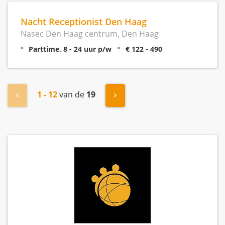
Nacht Receptionist Den Haag
Nasec Den Haag centrum, Den Haag
Parttime, 8 - 24 uur p/w
€ 122 - 490
1 - 12
van de
19
« Vorige
Volgende »