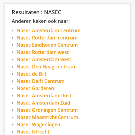
Nasec B.V. is een vooraanstaand uitzendbureau
gespecialiseerd in nachthospitality. Onze
Resultaten : NASEC
receptionisten worden ingezet in hotels en in de
zorg, waar ze zich onderscheiden door hun
Anderen keken ook naar:
gastvrijheid, betrokkenheid en positieve invloed
Nasec Amsterdam Centrum
op de beleving van de organisatie. Met ons team
streven we ernaar om kwalitatieve en
Nasec Rotterdam centrum
professionele receptionisten te leveren aan onze
Nasec Eindhoven Centrum
opdrachtgevers.
Nasec Rotterdam west
Nasec Amsterdam west
Nasec Den Haag centrum
Nasec de Bilt
Nasec Delft Centrum
Nasec Garderen
Nasec Amsterdam Oost
Nasec Amsterdam Zuid
Nasec Groningen Centrum
Nasec Maastricht Centrum
Nasec Wageningen
Nasec Utrecht