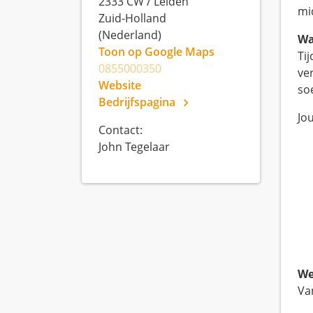
2333 CW
/
Leiden
mi
Zuid-Holland
(Nederland)
Wa
Toon op Google Maps
Ti
0855000350
ve
Website
so
Bedrijfspagina
Jou
Contact:
John Tegelaar
We
Van