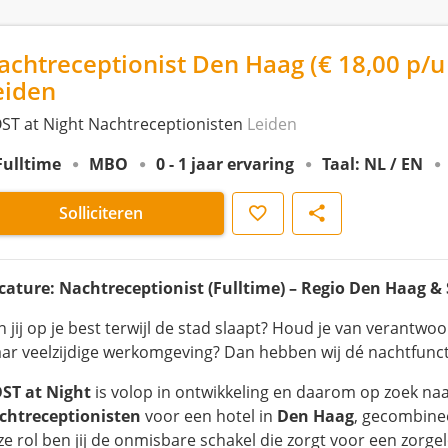
achtreceptionist Den Haag (€ 18,00 p/u 
eiden
ST at Night Nachtreceptionisten
Leiden
Fulltime
MBO
0 - 1 jaar ervaring
Taal: NL / EN
Opslaan
Delen
Solliciteren
cature: Nachtreceptionist (Fulltime) – Regio Den Haag 
 jij op je best terwijl de stad slaapt? Houd je van verantwoo
ar veelzijdige werkomgeving? Dan hebben wij dé nachtfuncti
ST at Night
is volop in ontwikkeling en daarom op zoek n
chtreceptionisten
voor een hotel in
Den Haag
, gecombine
ze rol ben jij de onmisbare schakel die zorgt voor een zorgel