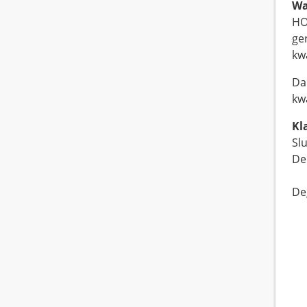
Wa
HO
ge
kw
Da
kw
Kl
Sl
De
De