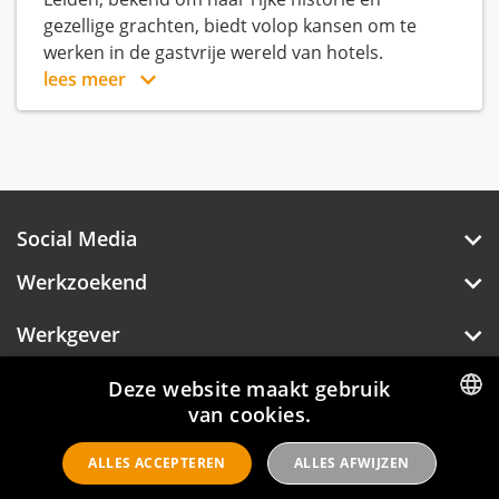
gezellige grachten, biedt volop kansen om te
werken in de gastvrije wereld van hotels.
lees meer
Social Media
Werkzoekend
Werkgever
Over Hotelprofessionals
Deze website maakt gebruik
van cookies.
DUTCH
ALLES ACCEPTEREN
ALLES AFWIJZEN
ENGLISH
Hotelprofessionals