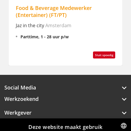
od & Beverage Medewerker
Waiter/Re
ntertainer) (FT/PT)
Courtyard
 in the city
Amsterdam
Amsterda
Parttime, 1 - 28 uur p/w
Parttime,
Sluit spoedig
Social Media
Werkzoekend
Werkgever
Over Hotelprofessionals
Deze website maakt gebruik