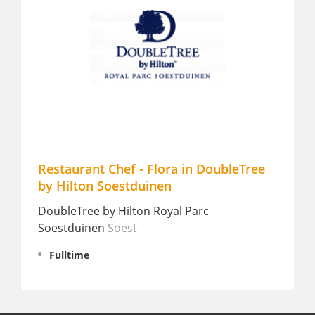
Restaurant Chef - Flora in DoubleTree
Ki
by Hilton Soestduinen
The
DoubleTree by Hilton Royal Parc
by 
Soestduinen
Soest
P
Fulltime