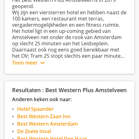
Het Best Western Plus Amstelveen is in 2019
geopend.
Wij zijn een viersterren hotel en hebben naast de
100 kamers, een restaurant met terras,
vergadermogelijkheden en een fitness ruimte.
Het hotel ligt in een up-coming gebied van
Amstelveen net onder de rook van Amsterdam
op slecht 25 minuten van het Leidseplein.
Daarnaast ook nog eens goed bereikbaar met
het OV; Tram 25 stopt slechts een paar minuten
van het hotel vandaan en er zijn diverse
Toon meer
regionale buslijnen..
Intresse om hier te komen werken? Bekijk dan
onze vacatures en misschien zoeken wij jou!
Resultaten : Best Western Plus Amstelveen
Anderen keken ook naar:
Hotel Spaander
Best Western Zaan Inn
Best Western Amsterdam
De Zoete Inval
Best Western Hotel Den Haag