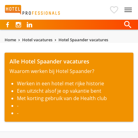
Hotelprofessionals
Home
Hotel vacatures
Hotel Spaander vacatures
Alle Hotel Spaander vacatures
Waarom werken bij Hotel Spaander?
Werken in een hotel met rijke historie
Een uitzicht alsof je op vakantie bent
Met korting gebruik van de Health club
-
-