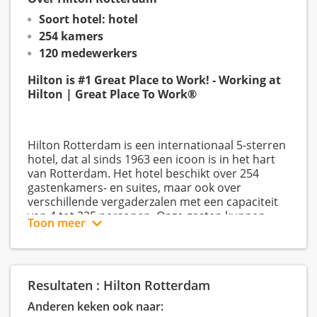
Soort hotel: hotel
254 kamers
120 medewerkers
Hilton is #1 Great Place to Work! - Working at
Hilton | Great Place To Work®
Hilton Rotterdam is een internationaal 5-sterren
hotel, dat al sinds 1963 een icoon is in het hart
van Rotterdam. Het hotel beschikt over 254
gastenkamers- en suites, maar ook over
verschillende vergaderzalen met een capaciteit
van 4 tot 325 personen. Onze gasten kunnen
Toon meer
genieten van een heerlijk ontbijt en een all-day
dining concept in restaurant JAQ.
Ons team is erg divers en internationaal. Wij zorgen
er samen voor dat de gast een perfect verblijf heeft
Resultaten : Hilton Rotterdam
en van uitstekende service geniet. Daarom staan wij
Anderen keken ook naar:
voor support en ontwikkeling voor al onze Team