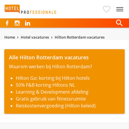
Hotelprofessionals
Home
Hotel vacatures
Hilton Rotterdam vacatures
Alle Hilton Rotterdam vacatures
Waarom werken bij Hilton Rotterdam?
Hilton Go: korting bij Hilton hotels
50% F&B korting Hiltons NL
Learning & Development afdeling
Gratis gebruik van fitnessruimte
Reiskostenvergoeding (Hilton beleid)