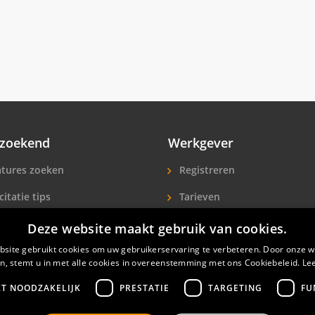
zoekend
Werkgever
tures zoeken
Registreren
citatie tips
Tarieven
ls A-Z
Extra aandacht
Deze website maakt gebruik van cookies.
icitanten
Hotelpersoneel zoeken
site gebruikt cookies om uw gebruikerservaring te verbeteren. Door onze w
n, stemt u in met alle cookies in overeenstemming met ons Cookiebeleid.
Le
KT NOODZAKELIJK
PRESTATIE
TARGETING
FU