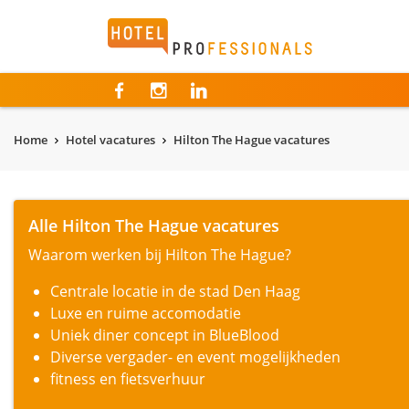
Hotelprofessionals
Home
Hotel vacatures
Hilton The Hague vacatures
Alle Hilton The Hague vacatures
Waarom werken bij Hilton The Hague?
Centrale locatie in de stad Den Haag
Luxe en ruime accomodatie
Uniek diner concept in BlueBlood
Diverse vergader- en event mogelijkheden
fitness en fietsverhuur