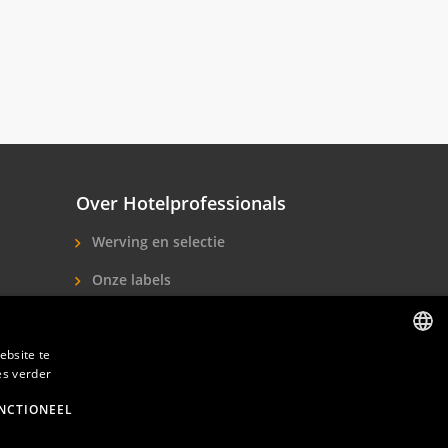
Over Hotelprofessionals
Werving en selectie
Onze labels
Over ons
Contact
ebsite te
es verder
DUTCH
ENGLISH
NCTIONEEL