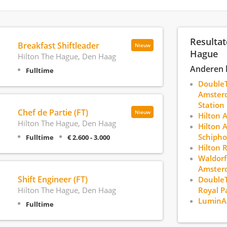
Resultat
Breakfast Shiftleader
Nieuw
Hague
Hilton The Hague, Den Haag
Anderen 
Fulltime
DoubleT
Amster
Station
Chef de Partie (FT)
Nieuw
Hilton
Hilton The Hague, Den Haag
Hilton 
Schipho
Fulltime
€ 2.600 - 3.000
Hilton 
Waldorf
Amster
Shift Engineer (FT)
DoubleT
Hilton The Hague, Den Haag
Royal P
LuminA
Fulltime