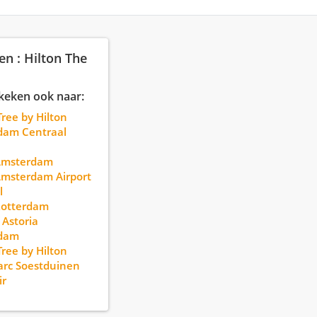
en : Hilton The
keken ook naar:
ree by Hilton
dam Centraal
 Amsterdam
Amsterdam Airport
l
Rotterdam
 Astoria
dam
ree by Hilton
arc Soestduinen
ir