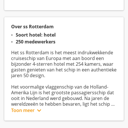
Over ss Rotterdam
Soort hotel: hotel
250 medewerkers
Het ss Rotterdam is het meest indrukwekkende
cruiseschip van Europa met aan boord een
bijzonder 4-sterren hotel met 254 kamers, waar
gasten genieten van het schip in een authentieke
jaren 50 design.
Het voormalige vlaggenschip van de Holland-
Amerika Lijn is het grootste passagiersschip dat
ooit in Nederland werd gebouwd. Na jaren de
wereldzeeën te hebben bevaren, ligt het schip nu
permanent in Rotterdam. Het ss Rotterdam
Toon meer
heeft een indrukwekkende historie en is een
unieke locatie met eindeloze mogelijkheden waar
gasten telkens weer een andere ervaring