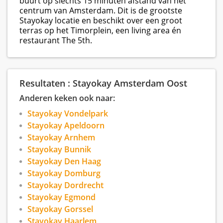
buurt op slechts 15 minuten afstand van het
centrum van Amsterdam. Dit is de grootste
Stayokay locatie en beschikt over een groot
terras op het Timorplein, een living area én
restaurant The 5th.
Resultaten : Stayokay Amsterdam Oost
Anderen keken ook naar:
Stayokay Vondelpark
Stayokay Apeldoorn
Stayokay Arnhem
Stayokay Bunnik
Stayokay Den Haag
Stayokay Domburg
Stayokay Dordrecht
Stayokay Egmond
Stayokay Gorssel
Stayokay Haarlem