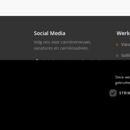
Social Media
Werk
Volg ons voor carrièrenieuws,
Vaca
vacatures en carrièreadvies.
Solli
Hotel vacatures op Facebook
Hote
Hotel vacatures op Instagram
Soll
Deze web
Hotel banen op LinkedIn
gebruike
STRI
Hotelprofessio
FAQ