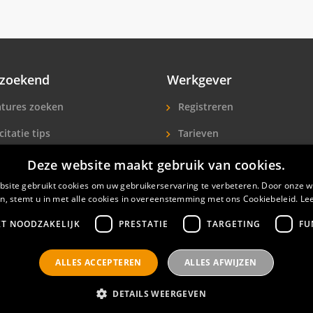
zoekend
Werkgever
tures zoeken
Registreren
citatie tips
Tarieven
ls A-Z
Extra aandacht
Deze website maakt gebruik van cookies.
icitanten
Hotelpersoneel zoeken
site gebruikt cookies om uw gebruikerservaring te verbeteren. Door onze w
n, stemt u in met alle cookies in overeenstemming met ons Cookiebeleid.
Le
KT NOODZAKELIJK
PRESTATIE
TARGETING
FU
ALLES ACCEPTEREN
ALLES AFWIJZEN
nals
Privacyverklaring
Contact
Gebruikersvoorwaar
DETAILS WEERGEVEN