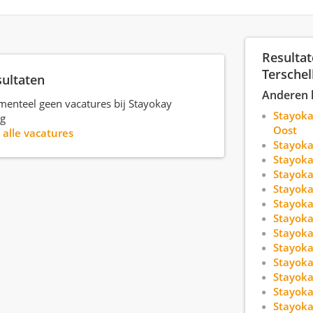
Resultat
Terschel
sultaten
Anderen 
menteel geen vacatures bij Stayokay
Stayok
ng
Oost
r
alle vacatures
Stayoka
Stayoka
Stayok
Stayok
Stayok
Stayok
Stayoka
Stayok
Stayoka
Stayok
Stayok
Stayoka