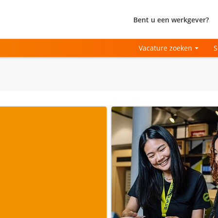
Bent u een werkgever?
Vacature zoeken
S