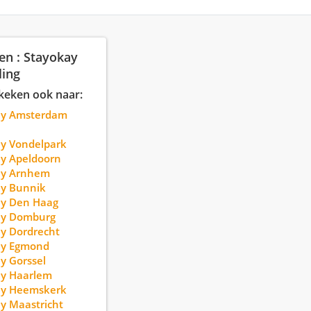
en : Stayokay
ling
keken ook naar:
ay Amsterdam
y Vondelpark
y Apeldoorn
ay Arnhem
ay Bunnik
ay Den Haag
ay Domburg
y Dordrecht
ay Egmond
y Gorssel
ay Haarlem
ay Heemskerk
y Maastricht