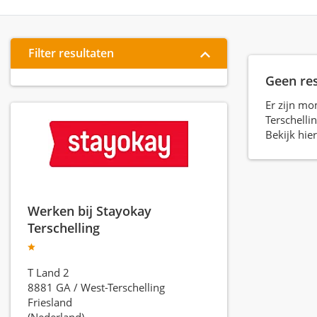
Filter resultaten
Geen re
Er zijn mo
Terschelli
Bekijk hie
Werken bij Stayokay
Terschelling
T Land 2
8881 GA
/
West-Terschelling
Friesland