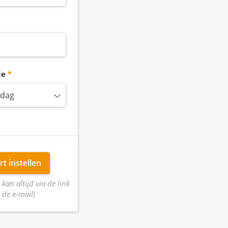
ie
 dag
rt instellen
 kan altijd via de link
 de e-mail)