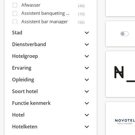
Afwasser
(40)
Assistent banqueting manager
(10)
Assistent bar manager
(56)
Assistent controller
(5)
Stad
Assistent housekeeping manager
(31)
Dienstverband
Assistent maintenance manager
(15)
Assistent restaurant manager
Hotelgroep
(71)
Assistent sales director
(14)
Ervaring
Bagagist
(9)
Opleiding
Banqueting coördinator
(6)
Banqueting manager
(8)
Soort hotel
Banqueting medewerker
(40)
Functie kenmerk
Banqueting shift leader
(7)
Banqueting supervisor
(15)
Hotel
Banquet sales coördinator
(8)
Hotelketen
Banquet sales manager
(8)