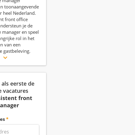
ce manager
 in toonaangevende
r heel Nederland.
nt front office
ndersteun je de
ce manager en speel
ngrijke rol in het
n van een
e gastbeleving.
r
als eerste de
e vacatures
istent front
manager
es