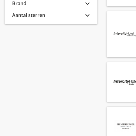
Banquet sales medewerker
Brand
(6)
Banquet sales supervisor
(2)
Aantal sterren
Barista
(74)
Barman
(118)
Bar manager
(54)
Bar supervisor
(72)
Bediening
(256)
Callcenter agent
(6)
Callcenter manager
(1)
Chef de parti
(137)
Chef de rang
(73)
Chef kok
(72)
Cluster controller
(2)
Commis chef
(68)
Conciërge
(19)
Controller
(6)