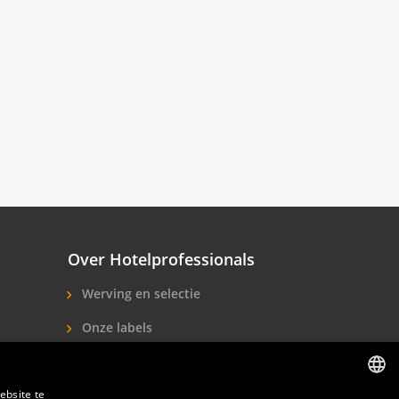
Over Hotelprofessionals
Werving en selectie
Onze labels
Over ons
ebsite te
Contact