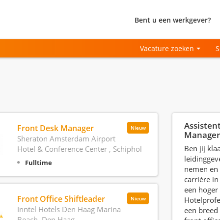
Bent u een werkgever?
Vacature zoeken
S
Assistent
Front Desk Manager
Nieuw
Manager
Sheraton Amsterdam Airport
Ben jij kl
Hotel & Conference Center , Schiphol
leidinggev
Fulltime
nemen en 
carrière in
een hoger 
Front Office Shiftleader
Hotelprofe
Nieuw
Inntel Hotels Den Haag Marina
een breed 
Beach, Den Haag