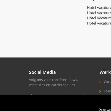
Inkoop medewerker
(2)
Hotel vacatu
Kok
(137)
Hotel vacatur
Hotel vacatur
Linnenkamer medewerker
(38)
Hotel vacatur
Magazijnbeheerder
(1)
Manager reserveringen
(10)
Marketing manager
(15)
Marketing medewerker
(29)
Masseur
(6)
Medewerker reserveringen
(37)
Medewerker technische dienst
(64)
Social Media
Werk
Minibar medewerker
(19)
Nachtreceptionist
Volg ons voor carrièrenieuws,
(92)
Vaca
vacatures en carrièreadvies.
Ontbijtkok
(90)
Solli
Ontbijt medewerker
(147)
Hotel vacatures op Facebook
Operationeel manager
Hote
(25)
Hotel vacatures op Instagram
Pastry chef
(60)
Deze web
Soll