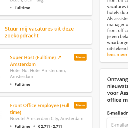
front offi
vacatures
Fulltime
hotels doo
Als assiste
manager o
Stuur mij vacatures uit deze
front offi
zoekopdracht
je een bela
waarborge
uitstekend
lees mee
Super Host (Fulltime) 📍
Nieuw
Amsterdam
Hotel Not Hotel Amsterdam,
Amsterdam
Ontvang 
Fulltime
nieuwst
voor
Ass
office 
Front Office Employee (Full-
Nieuw
time)
E-mailadr
Novotel Amsterdam City, Amsterdam
Fulltime
€ 2.711 - 2.711