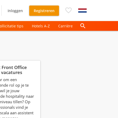
Inloggen
Registreren
ollicitatie tips
Hotels A-Z
Carrière
 Front Office
 vacatures
aar om een
ende rol op je te
wil je jouw
 de hospitality naar
niveau tillen? Op
ssionals vind je
scala aan assistent