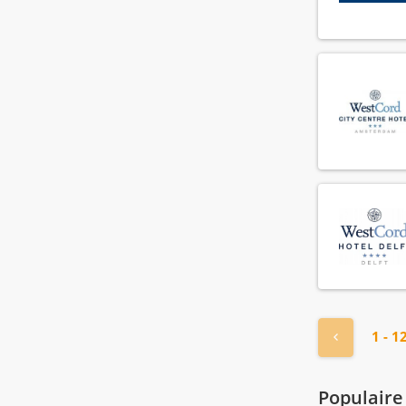
HR manager
(4)
HR medewerker
(16)
Health club manager
(3)
Health club medewerker
(6)
Hoofd administratie
(4)
Hoofd technische dienst
(26)
Hostess
(108)
Hotel manager
(17)
Housekeeper
(167)
Housekeeping manager
(20)
Houseman
(71)
Hovenier
(4)
IT manager
(1)
« Vorige
1 - 1
IT medewerker
(1)
Income audit
(3)
Populaire
Inkoop manager
(1)