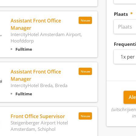
Plaats
Assistant Front Office
Nieuw
Manager
IntercityHotel Amsterdam Airport,
Hoofddorp
Frequent
Fulltime
1x per
Assistant Front Office
Nieuw
Manager
IntercityHotel Breda, Breda
Fulltime
Ale
(uitschrijven
in
Front Office Supervisor
Nieuw
Steigenberger Airport Hotel
Amsterdam, Schiphol