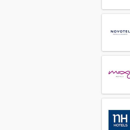
Crediteurenadministratie
(6)
Debiteurenadministratie
(2)
Demi chef de parti
(80)
Director of Business Development
(9)
Duty manager
(31)
Engineering supervisor
(13)
F&B controller
(3)
F&B medewerker
(287)
Facilitair medewerker
(33)
Fitness instructeur
(3)
Floorsupervisor
(49)
Food and beverage manager
(19)
Front office manager
(29)
General manager
(7)
Guest relations manager
(21)
Guest relations medewerker
(74)
Guest relations officer
(45)