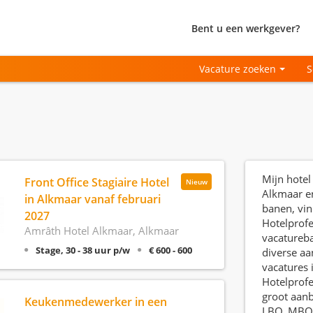
Bent u een werkgever?
Vacature zoeken
S
Mijn hotel
Front Office Stagiaire Hotel
Nieuw
Alkmaar e
in Alkmaar vanaf februari
banen, vin
2027
Hotelprofe
Amrâth Hotel Alkmaar, Alkmaar
vacatureb
Stage, 30 - 38 uur p/w
€ 600 - 600
diverse aa
vacatures 
Hotelprofe
groot aan
Keukenmedewerker in een
LBO, MBO