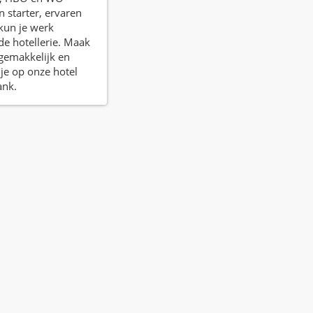
n starter, ervaren
 kun je werk
de hotellerie. Maak
f gemakkelijk en
je op onze hotel
ank.