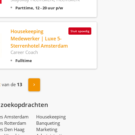
Parttime, 12 - 20 uur p/w
Housekeeping
Sluit spoedig
Medewerker | Luxe 5-
Sterrenhotel Amsterdam
Career Coach
Fulltime
Volgende »
2
van de
13
 zoekopdrachten
res Amsterdam
Housekeeping
es Rotterdam
Banqueting
es Den Haag
Marketing