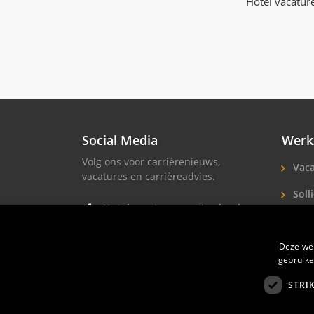
Hotel vacatur
Social Media
Werk
Volg ons voor carrièrenieuws,
Vaca
vacatures en carrièreadvies.
Solli
Hotel vacatures op Facebook
Hote
Hotel vacatures op Instagram
Deze web
Soll
Hotel banen op LinkedIn
gebruike
STRI