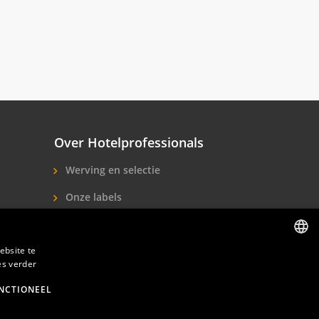
Over Hotelprofessionals
Werving en selectie
Onze labels
Over ons
ebsite te
Contact
es verder
DUTCH
ENGLISH
NCTIONEEL