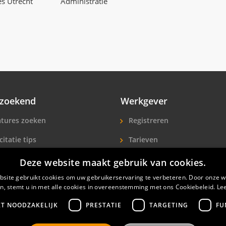
es Utrecht
Administratie
zoekend
Werkgever
tures zoeken
Registreren
citatie tips
Tarieven
ls A-Z
Extra aandacht
Deze website maakt gebruik van cookies.
site gebruikt cookies om uw gebruikerservaring te verbeteren. Door onze w
icitanten
Hotelpersoneel zoeken
n, stemt u in met alle cookies in overeenstemming met ons Cookiebeleid.
Le
KT NOODZAKELIJK
PRESTATIE
TARGETING
FU