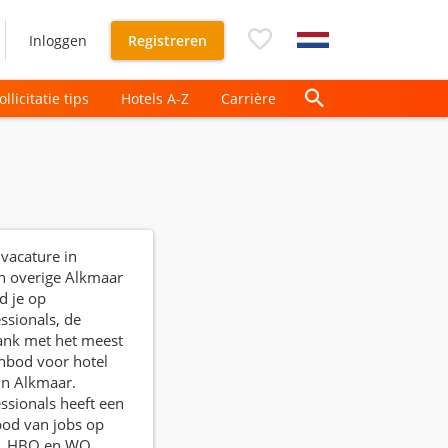
Inloggen
Registreren
ollicitatie tips
Hotels A-Z
Carrière
 vacature in
n overige Alkmaar
d je op
ssionals, de
ank met het meest
nbod voor hotel
in Alkmaar.
ssionals heeft een
bod van jobs op
, HBO en WO