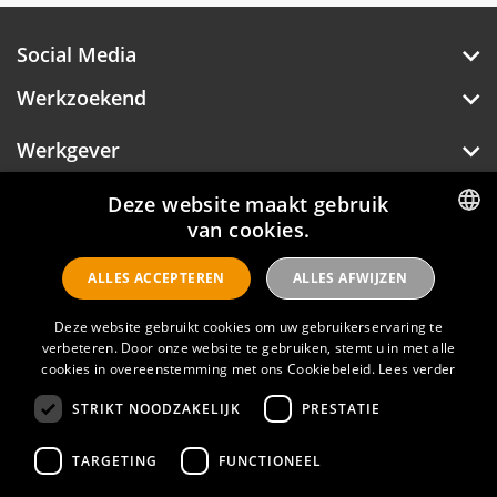
Social Media
Werkzoekend
Werkgever
Over Hotelprofessionals
Deze website maakt gebruik
van cookies.
DUTCH
ALLES ACCEPTEREN
ALLES AFWIJZEN
ENGLISH
Hotelprofessionals
Deze website gebruikt cookies om uw gebruikerservaring te
verbeteren. Door onze website te gebruiken, stemt u in met alle
cookies in overeenstemming met ons Cookiebeleid.
Lees verder
FAQ
STRIKT NOODZAKELIJK
PRESTATIE
Privacyverklaring
Contact
TARGETING
FUNCTIONEEL
Gebruikersvoorwaarden