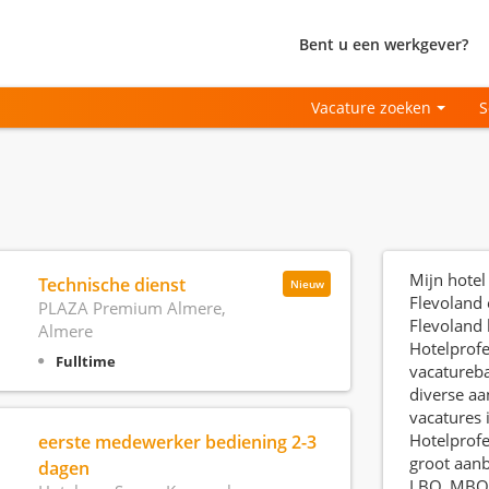
Bent u een werkgever?
Vacature zoeken
S
Mijn hotel
Technische dienst
Nieuw
Flevoland 
PLAZA Premium Almere,
Flevoland 
Almere
Hotelprofe
Fulltime
vacatureb
diverse aa
vacatures 
Hotelprofe
eerste medewerker bediening 2-3
groot aan
dagen
LBO, MBO