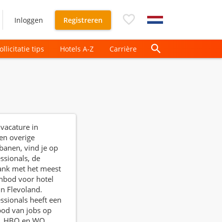
Inloggen
Registreren
ollicitatie tips
Hotels A-Z
Carrière
 vacature in
en overige
banen, vind je op
ssionals, de
ank met het meest
nbod voor hotel
in Flevoland.
ssionals heeft een
bod van jobs op
, HBO en WO