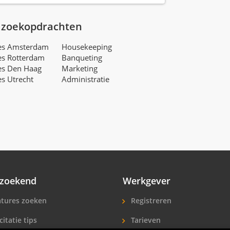
 zoekopdrachten
res Amsterdam
Housekeeping
es Rotterdam
Banqueting
es Den Haag
Marketing
es Utrecht
Administratie
zoekend
Werkgever
tures zoeken
Registreren
citatie tips
Tarieven