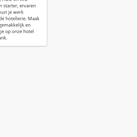
n starter, ervaren
 kun je werk
de hotellerie. Maak
f gemakkelijk en
je op onze hotel
ank.