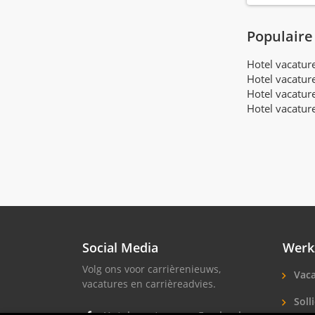
Populaire
Hotel vacatu
Hotel vacatur
Hotel vacatur
Hotel vacatur
Social Media
Werk
Volg ons voor carrièrenieuws,
Vaca
vacatures en carrièreadvies.
Solli