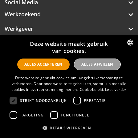
Social Media
Werkzoekend
Werkgever
Over Hotelprofessionals
Deze website maakt gebruik
van cookies.
DUTCH
ALLES ACCEPTEREN
ALLES AFWIJZEN
ENGLISH
Hotelprofessionals
Deze website gebruikt cookies om uw gebruikerservaring te
verbeteren. Door onze website te gebruiken, stemt u in met alle
cookies in overeenstemming met ons Cookiebeleid.
Lees verder
FAQ
STRIKT NOODZAKELIJK
PRESTATIE
Privacyverklaring
Contact
TARGETING
FUNCTIONEEL
Gebruikersvoorwaarden
DETAILS WEERGEVEN