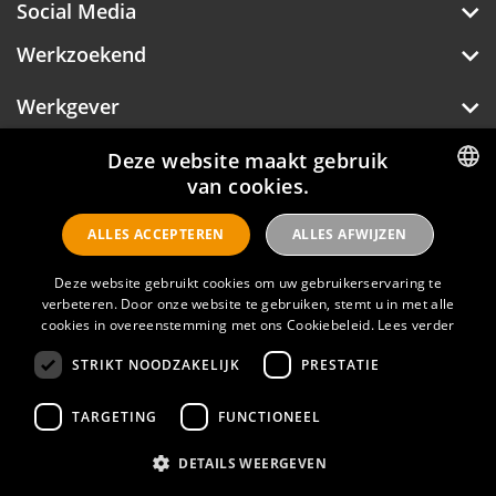
Social Media
Werkzoekend
Werkgever
Over Hotelprofessionals
Deze website maakt gebruik
van cookies.
DUTCH
ALLES ACCEPTEREN
ALLES AFWIJZEN
ENGLISH
Hotelprofessionals
Deze website gebruikt cookies om uw gebruikerservaring te
verbeteren. Door onze website te gebruiken, stemt u in met alle
cookies in overeenstemming met ons Cookiebeleid.
Lees verder
FAQ
STRIKT NOODZAKELIJK
PRESTATIE
Privacyverklaring
Contact
TARGETING
FUNCTIONEEL
Gebruikersvoorwaarden
DETAILS WEERGEVEN