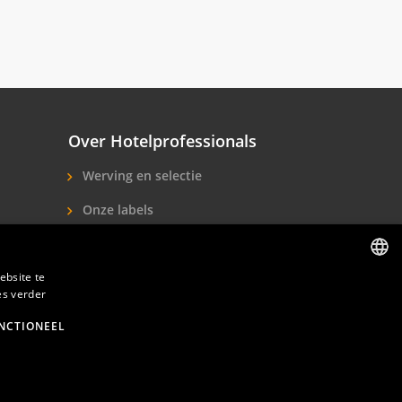
Over Hotelprofessionals
Werving en selectie
Onze labels
Over ons
ebsite te
Contact
es verder
DUTCH
ENGLISH
NCTIONEEL
den