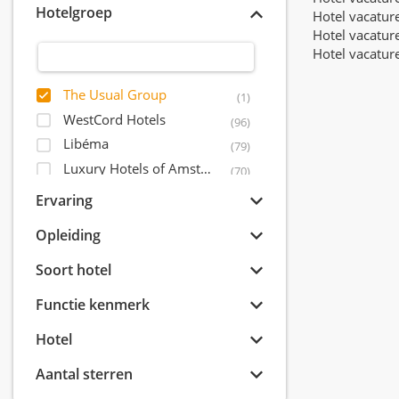
Hotelgroep
Hotel vacatur
Hotel vacatur
Hotel vacatur
The Usual Group
(1)
WestCord Hotels
(96)
Libéma
(79)
Luxury Hotels of Amsterdam
(70)
Postillion Hotels
(53)
Ervaring
Leading Hotels of The World
(51)
Opleiding
Amrâth Hôtels & Restaurants
(44)
IHCP - International Hotel Capital Partners
Soort hotel
(38)
Inntel Hotels
(33)
Functie kenmerk
Okura Hotel & Resorts
(28)
Hotel
Quality Lodgings
(27)
Mandarin Oriental Hotel Group
(27)
Aantal sterren
Event Hotels
(23)