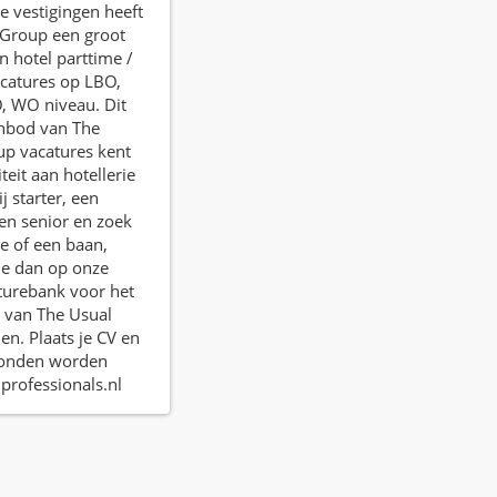
e vestigingen heeft
 Group een groot
 hotel parttime /
acatures op LBO,
 WO niveau. Dit
anbod van The
up vacatures kent
teit aan hotellerie
ij starter, een
een senior en zoek
ge of een baan,
 je dan op onze
turebank voor het
 van The Usual
n. Plaats je CV en
evonden worden
professionals.nl