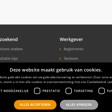
zoekend
Werkgever
tures zoeken
Registreren
citatie tips
Tarieven
ls A-Z
Extra aandacht
Deze website maakt gebruik van cookies.
site gebruikt cookies om uw gebruikerservaring te verbeteren. Door onze w
icitanten
Hotelpersoneel zoeken
n, stemt u in met alle cookies in overeenstemming met ons Cookiebeleid.
Le
KT NOODZAKELIJK
PRESTATIE
TARGETING
FU
ALLES ACCEPTEREN
ALLES AFWIJZEN
nals
Privacyverklaring
Contact
Gebruikersvoorwaar