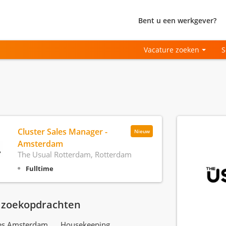
Bent u een werkgever?
Vacature zoeken
S
Cluster Sales Manager -
Nieuw
Amsterdam
The Usual Rotterdam, Rotterdam
Fulltime
 zoekopdrachten
res Amsterdam
Housekeeping