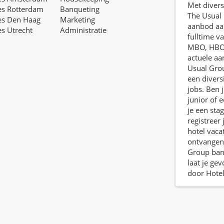
Met divers
es Rotterdam
Banqueting
The Usual
es Den Haag
Marketing
aanbod aan
es Utrecht
Administratie
fulltime v
MBO, HBO,
actuele a
Usual Gro
een diversi
jobs. Ben j
junior of 
je een sta
registreer
hotel vaca
ontvangen
Group bane
laat je g
door Hotel