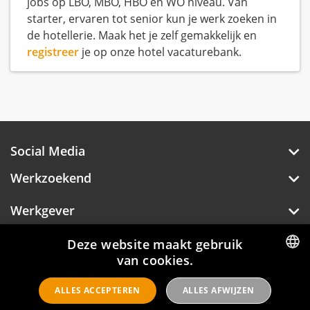
jobs op LBO, MBO, HBO en WO niveau. Van
starter, ervaren tot senior kun je werk zoeken in
de hotellerie. Maak het je zelf gemakkelijk en
registreer
je op onze hotel vacaturebank.
Social Media
Werkzoekend
Werkgever
Over Hotelprofessionals
Deze website maakt gebruik
van cookies.
DUTCH
ALLES ACCEPTEREN
ALLES AFWIJZEN
ENGLISH
Hotelprofessionals