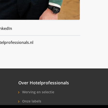
inkedIn
elprofessionals.nl
Over Hotelprofessionals
Werving en selectie
Onze labels