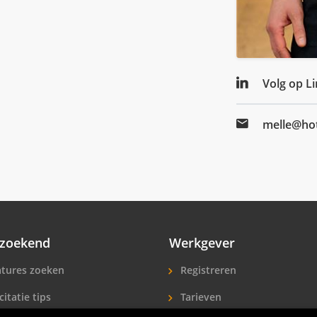
Volg op L
melle@hot
zoekend
Werkgever
tures zoeken
Registreren
citatie tips
Tarieven