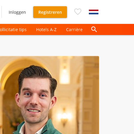
Inloggen
Registreren
ollicitatie tips
Hotels A-Z
Carrière