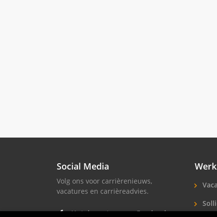
Social Media
Werk
Volg ons voor carrièrenieuws,
Vaca
vacatures en carrièreadvies.
Solli
Hotel vacatures op Facebook