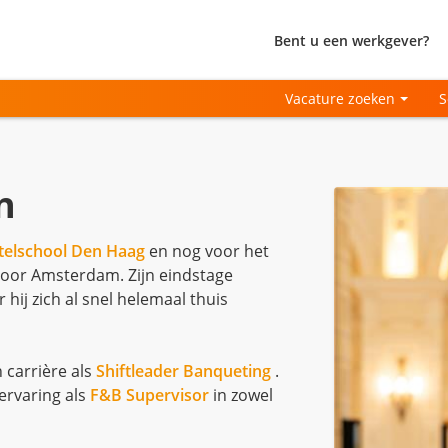
Bent u een werkgever?
Vacature zoeken
S
n
telschool Den Haag
en nog voor het
 voor Amsterdam. Zijn eindstage
r hij zich al snel helemaal thuis
n carrière als
Shiftleader Banqueting
.
ervaring als
F&B Supervisor
in zowel