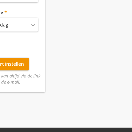
ie
 dag
rt instellen
 kan altijd via de link
 de e-mail)