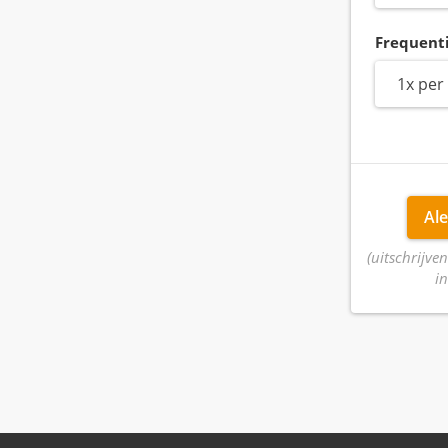
Frequent
1x per
Ale
(uitschrijven
in