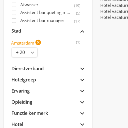
Afwasser
Hotel vacatur
(19)
Hotel vacatur
Assistent banqueting manager
(5)
Hotel vacatur
Assistent bar manager
(17)
Assistent controller
(5)
Stad
Assistent front office manager
(22)
(1)
Amsterdam
Assistent housekeeping manager
(17)
Radius
Assistent maintenance manager
(6)
Assistent restaurant manager
(22)
Assistent sales director
Dienstverband
(11)
Bagagist
(6)
Hotelgroep
Banqueting coördinator
(2)
Ervaring
Banqueting manager
(3)
Banqueting medewerker
(20)
Opleiding
Banqueting shift leader
(2)
Functie kenmerk
Banqueting supervisor
(7)
Banquet sales coördinator
Hotel
(5)