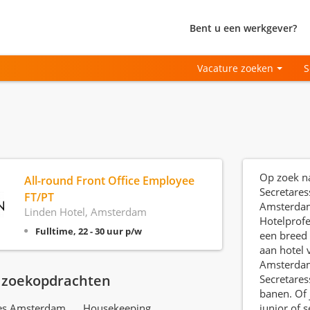
Bent u een werkgever?
Vacature zoeken
S
Op zoek n
All-round Front Office Employee
Secretares
FT/PT
Amsterdam
Linden Hotel, Amsterdam
Hotelprofe
Fulltime, 22 - 30 uur p/w
een breed
aan hotel 
Amsterdam
 zoekopdrachten
Secretare
banen. Of j
res Amsterdam
Housekeeping
junior of s