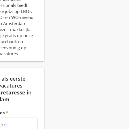
ssionals biedt
se jobs op LBO-,
O- en WO-niveau
 in Amsterdam.
ezelf makkelijk:
je gratis op onze
turebank en
r eenvoudig op
vacatures.
als eerste
vacatures
cretaresse
in
dam
es