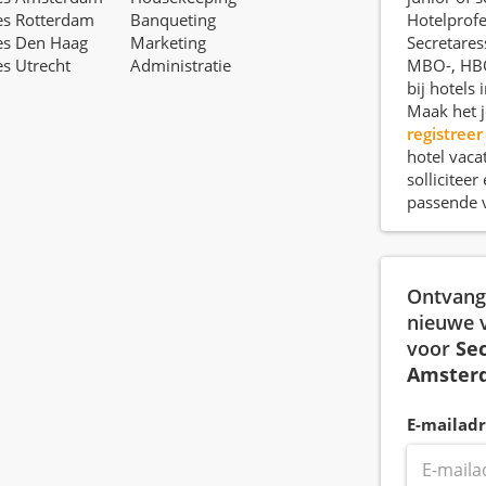
es Rotterdam
Banqueting
Hotelprofe
es Den Haag
Marketing
Secretares
es Utrecht
Administratie
MBO-, HB
bij hotels
Maak het j
registreer
hotel vaca
sollicitee
passende 
Ontvang 
nieuwe 
voor
Se
Amster
E-mailadr