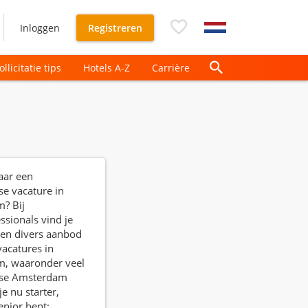
Inloggen
Registreren
ollicitatie tips
Hotels A-Z
Carrière
aar een
se vacature in
? Bij
ssionals vind je
 en divers aanbod
vacatures in
, waaronder veel
sse Amsterdam
e nu starter,
enior bent: