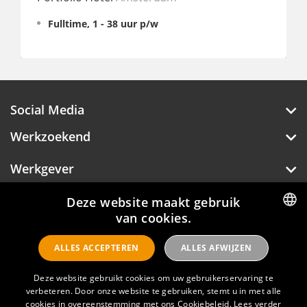
w
Social Media
Werkzoekend
Werkgever
Over Hotelprofessionals
Deze website maakt gebruik
van cookies.
DUTCH
ALLES ACCEPTEREN
ALLES AFWIJZEN
ENGLISH
Hotelprofessionals
Deze website gebruikt cookies om uw gebruikerservaring te
verbeteren. Door onze website te gebruiken, stemt u in met alle
FAQ
cookies in overeenstemming met ons Cookiebeleid.
Lees verder