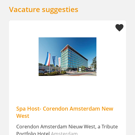
Vacature suggesties
n Amsterdam New
Stage MBO en HBO
Hotel Jakarta Amsterdam
Amst
ieuw West, a Tribute
Stage, 24 - 38 uur p/w
dam