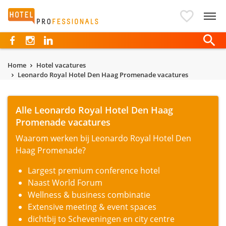
Hotelprofessionals
Home
Hotel vacatures
Leonardo Royal Hotel Den Haag Promenade vacatures
Alle Leonardo Royal Hotel Den Haag
Promenade vacatures
Waarom werken bij Leonardo Royal Hotel Den
Haag Promenade?
Largest premium conference hotel
Naast World Forum
Wellness & business combinatie
Extensive meeting & event spaces
dichtbij to Scheveningen en city centre