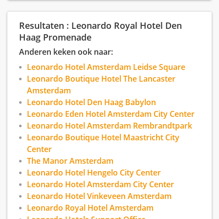
inrichting, die ook terug te vinden is in de sfeer
van het hotel. Daarnaast zijn er 10
Resultaten : Leonardo Royal Hotel Den
vergaderzalen, waardoor het hotel zowel voor
Haag Promenade
zakelijke als vrijetijd gasten een perfecte keuze
is!
Anderen keken ook naar:
Leonardo Hotel Amsterdam Leidse Square
Leonardo Boutique Hotel The Lancaster
Amsterdam
Leonardo Hotel Den Haag Babylon
Leonardo Eden Hotel Amsterdam City Center
Leonardo Hotel Amsterdam Rembrandtpark
Leonardo Boutique Hotel Maastricht City
Center
The Manor Amsterdam
Leonardo Hotel Hengelo City Center
Leonardo Hotel Amsterdam City Center
Leonardo Hotel Vinkeveen Amsterdam
Leonardo Royal Hotel Amsterdam