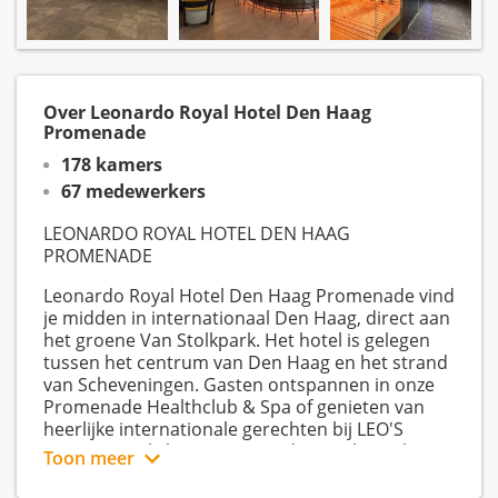
Over Leonardo Royal Hotel Den Haag
Promenade
178 kamers
67 medewerkers
LEONARDO ROYAL HOTEL DEN HAAG
PROMENADE
Leonardo Royal Hotel Den Haag Promenade vind
je midden in internationaal Den Haag, direct aan
het groene Van Stolkpark. Het hotel is gelegen
tussen het centrum van Den Haag en het strand
van Scheveningen. Gasten ontspannen in onze
Promenade Healthclub & Spa of genieten van
heerlijke internationale gerechten bij LEO'S
International Flavors. Leonardo Royal Hotel Den
Toon meer
Haag Promenade telt 178 kamers en wordt
gekenmerkt door een klassieke en moderne