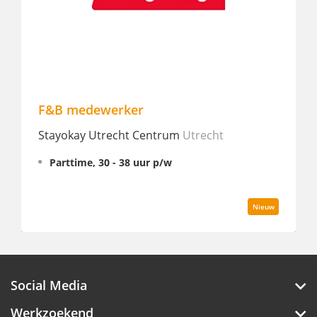
Head Bartender
trum
Utrecht
art'otel Amsterdam
Amsterda
/w
Fulltime, 38 uur p/w
Nieuw
Social Media
Werkzoekend