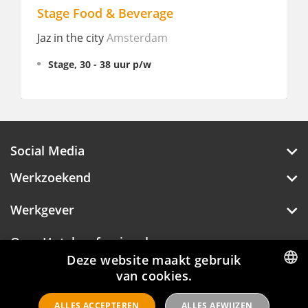
Stage Food & Beverage
Jaz in the city
Amsterdam
Stage, 30 - 38 uur p/w
Social Media
Werkzoekend
Werkgever
Over Hotelprofessionals
Deze website maakt gebruik
van cookies.
DUTCH
Hotelprofessionals
ALLES ACCEPTEREN
ALLES AFWIJZEN