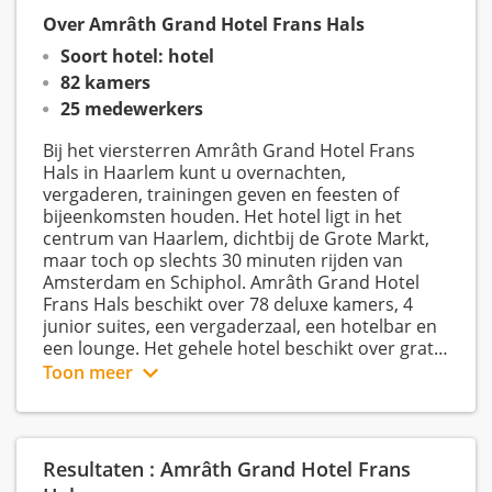
Over Amrâth Grand Hotel Frans Hals
Soort hotel: hotel
82 kamers
25 medewerkers
Bij het viersterren Amrâth Grand Hotel Frans
Hals in Haarlem kunt u overnachten,
vergaderen, trainingen geven en feesten of
bijeenkomsten houden. Het hotel ligt in het
centrum van Haarlem, dichtbij de Grote Markt,
maar toch op slechts 30 minuten rijden van
Amsterdam en Schiphol. Amrâth Grand Hotel
Frans Hals beschikt over 78 deluxe kamers, 4
junior suites, een vergaderzaal, een hotelbar en
een lounge. Het gehele hotel beschikt over gratis
draadloos internet. Binnen onze kleine, platte
Toon meer
organisatie schrijven wij Service met een
hoofdletter!
Resultaten : Amrâth Grand Hotel Frans