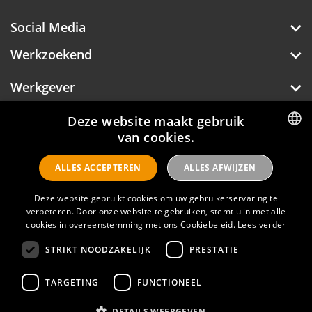
Social Media
Werkzoekend
Werkgever
Over Hotelprofessionals
Deze website maakt gebruik
van cookies.
DUTCH
ALLES ACCEPTEREN
ALLES AFWIJZEN
ENGLISH
Hotelprofessionals
Deze website gebruikt cookies om uw gebruikerservaring te
verbeteren. Door onze website te gebruiken, stemt u in met alle
cookies in overeenstemming met ons Cookiebeleid.
Lees verder
FAQ
STRIKT NOODZAKELIJK
PRESTATIE
Privacyverklaring
Contact
TARGETING
FUNCTIONEEL
Gebruikersvoorwaarden
DETAILS WEERGEVEN