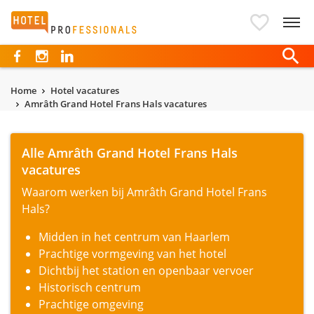
Hotelprofessionals
Home
Hotel vacatures
Amrâth Grand Hotel Frans Hals vacatures
Alle Amrâth Grand Hotel Frans Hals
vacatures
Waarom werken bij Amrâth Grand Hotel Frans
Hals?
Midden in het centrum van Haarlem
Prachtige vormgeving van het hotel
Dichtbij het station en openbaar vervoer
Historisch centrum
Prachtige omgeving