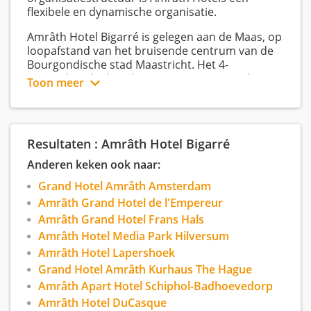
flexibele en dynamische organisatie.
Amrâth Hotel Bigarré is gelegen aan de Maas, op
loopafstand van het bruisende centrum van de
Bourgondische stad Maastricht. Het 4-
sterrenhotel telt 41 kamers en is gevestigd in
Toon meer
meerdere karakteristieke, monumentale panden
die gezamenlijk een unieke uitstraling vormen.
De combinatie van historische charme en
moderne faciliteiten zorgt voor een
Resultaten : Amrâth Hotel Bigarré
comfortabele en sfeervolle overnachting. Dankzij
de centrale ligging is Amrâth Hotel Bigarré de
Anderen keken ook naar:
ideale uitvalsbasis om de rijke historie, cultuur
Grand Hotel Amrâth Amsterdam
en gastvrijheid van Maastricht te ontdekken.
Amrâth Grand Hotel de l'Empereur
Amrâth Grand Hotel Frans Hals
Amrâth Hotel Media Park Hilversum
Amrâth Hotel Lapershoek
Grand Hotel Amrâth Kurhaus The Hague
Amrâth Apart Hotel Schiphol-Badhoevedorp
Amrâth Hotel DuCasque