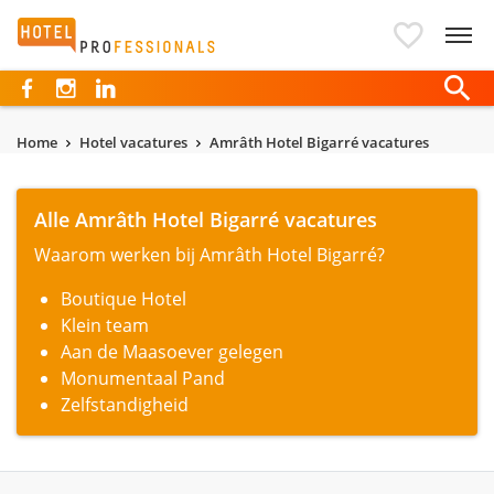
Hotelprofessionals
Home
Hotel vacatures
Amrâth Hotel Bigarré vacatures
Alle Amrâth Hotel Bigarré vacatures
Waarom werken bij Amrâth Hotel Bigarré?
Boutique Hotel
Klein team
Aan de Maasoever gelegen
Monumentaal Pand
Zelfstandigheid