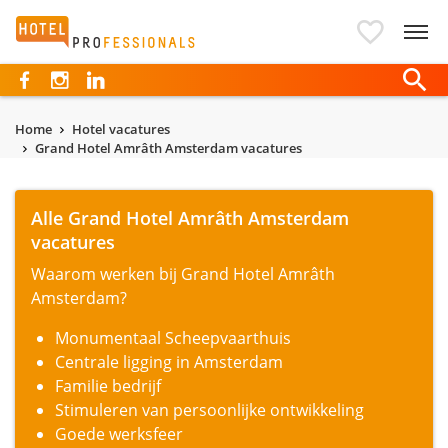
Hotelprofessionals
Home
Hotel vacatures
Grand Hotel Amrâth Amsterdam vacatures
Alle Grand Hotel Amrâth Amsterdam
vacatures
Waarom werken bij Grand Hotel Amrâth
Amsterdam?
Monumentaal Scheepvaarthuis
Centrale ligging in Amsterdam
Familie bedrijf
Stimuleren van persoonlijke ontwikkeling
Goede werksfeer