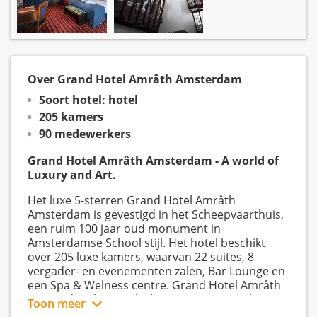
Over Grand Hotel Amrâth Amsterdam
Soort hotel: hotel
205 kamers
90 medewerkers
Grand Hotel Amrâth Amsterdam - A world of
Luxury and Art.
Het luxe 5-sterren Grand Hotel Amrâth
Amsterdam is gevestigd in het Scheepvaarthuis,
een ruim 100 jaar oud monument in
Amsterdamse School stijl. Het hotel beschikt
over 205 luxe kamers, waarvan 22 suites, 8
vergader- en evenementen zalen, Bar Lounge en
een Spa & Welness centre. Grand Hotel Amrâth
Amsterdam ligt op slechts 500 meter van het
Toon meer
Centraal Station.