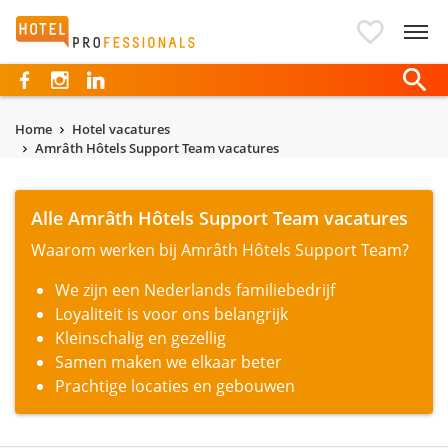
Hotelprofessionals
Home
Hotel vacatures
Amrâth Hôtels Support Team vacatures
Alle Amrâth Hôtels Support Team vacatures
Waarom werken bij Amrâth Hôtels Support Team?
We zijn een Nederlands familiebedrijf
Loyaliteit is voor ons belangrijk
Kleinschalig en gezellig
Samen maken we elkaar beter
Prachtige locaties en gebouwen