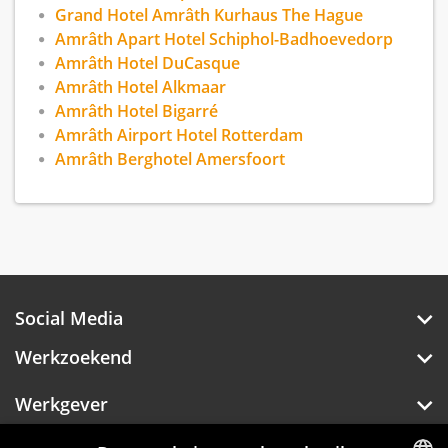
Grand Hotel Amrâth Kurhaus The Hague
Amrâth Apart Hotel Schiphol-Badhoevedorp
Amrâth Hotel DuCasque
Amrâth Hotel Alkmaar
Amrâth Hotel Bigarré
Amrâth Airport Hotel Rotterdam
Amrâth Berghotel Amersfoort
Social Media
Werkzoekend
Werkgever