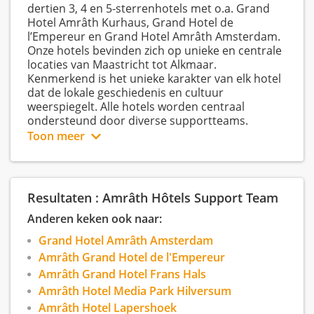
dertien 3, 4 en 5-sterrenhotels met o.a. Grand
Hotel Amrâth Kurhaus, Grand Hotel de
l’Empereur en Grand Hotel Amrâth Amsterdam.
Onze hotels bevinden zich op unieke en centrale
locaties van Maastricht tot Alkmaar.
Kenmerkend is het unieke karakter van elk hotel
dat de lokale geschiedenis en cultuur
weerspiegelt. Alle hotels worden centraal
ondersteund door diverse supportteams.
Toon meer
Het Administratieve Support Team en HR is
gevestigd in Heerlen, Zuid-Limburg. Het
Commerciële en Operationele Support Team
ondersteunen vanuit Hilversum de hotels.
Resultaten : Amrâth Hôtels Support Team
Anderen keken ook naar:
Grand Hotel Amrâth Amsterdam
Amrâth Grand Hotel de l'Empereur
Amrâth Grand Hotel Frans Hals
Amrâth Hotel Media Park Hilversum
Amrâth Hotel Lapershoek