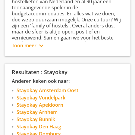
hostelketen van Nederland en al 90 jaar een
toonaangevende speler in de
budgetaccommodaties. En alles wat we doen,
doe we zo duurzaam mogelijk. Onze cultuur? Wij
zijn een 'family of hostels'. Overal anders dus,
maar de sfeer is altijd open, positief en
vernieuwend. Samen gaan we voor het beste
resultaat. We zijn avonturiers in hart en nieren
Toon meer
en begrijpen heel goed wat reizen zo
onvergetelijk maakt. Daarom werken we graag
met mensen die de omgeving op hun duimpje
kennen en de beste insider-tips willen delen. We
Resultaten : Stayokay
geven onze gasten graag een vakantiegevoel,
gewoon in Nederland!
Anderen keken ook naar:
Stayokay Amsterdam Oost
Stayokay Vondelpark
Stayokay Apeldoorn
Stayokay Arnhem
Stayokay Bunnik
Stayokay Den Haag
Stayokay Domburg