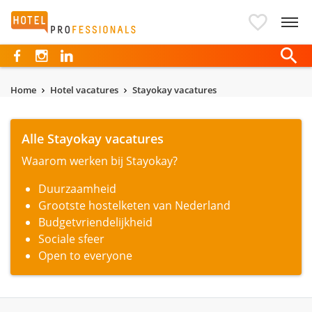
Hotelprofessionals
Home
Hotel vacatures
Stayokay vacatures
Alle Stayokay vacatures
Waarom werken bij Stayokay?
Duurzaamheid
Grootste hostel­keten van Nederland
Budgetvriendelijkheid
Sociale sfeer
Open to everyone