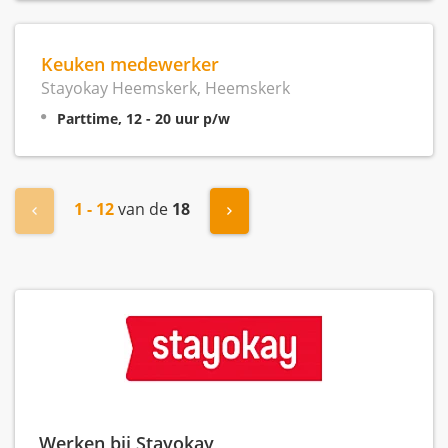
Keuken medewerker
Stayokay Heemskerk, Heemskerk
Parttime, 12 - 20 uur p/w
1 - 12
van de
18
« Vorige
Volgende »
Werken bij Stayokay