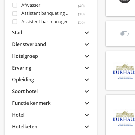
Afwasser
(40)
Assistent banqueting manager
(10)
Assistent bar manager
(56)
Assistent controller
(5)
Stad
Assistent front office manager
(32)
Dienstverband
Assistent housekeeping manager
(31)
Assistent maintenance manager
Hotelgroep
(15)
Assistent restaurant manager
(71)
Ervaring
Assistent sales director
(14)
Opleiding
Bagagist
(9)
Banqueting coördinator
(6)
Soort hotel
Banqueting manager
(8)
Functie kenmerk
Banqueting medewerker
(41)
Banqueting shift leader
(7)
Hotel
Banqueting supervisor
(15)
Hotelketen
Banquet sales coördinator
(8)