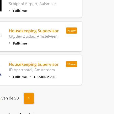
Schiphol Airport, Aalsmeer
Fulltime
Housekeeping Supervisor
Nieuw
Cityden Zuidas, Amstelveen
Fulltime
Housekeeping Supervisor
Nieuw
ID Aparthotel, Amsterdam
Fulltime
€ 2.500 - 2.700
Volgende »
2
van de
50