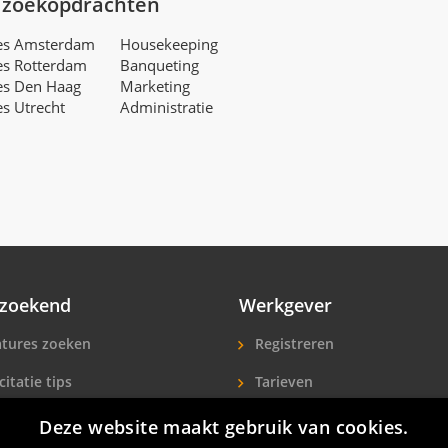
 zoekopdrachten
res Amsterdam
Housekeeping
es Rotterdam
Banqueting
es Den Haag
Marketing
es Utrecht
Administratie
zoekend
Werkgever
tures zoeken
Registreren
citatie tips
Tarieven
ls A-Z
Extra aandacht
Deze website maakt gebruik van cookies.