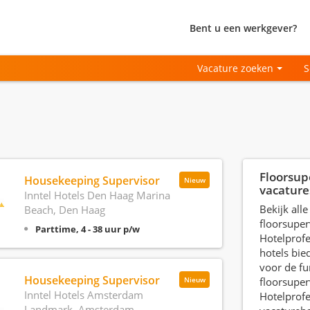
Bent u een werkgever?
Vacature zoeken
S
Floorsup
Housekeeping Supervisor
Nieuw
vacature
Inntel Hotels Den Haag Marina
Bekijk all
Beach, Den Haag
floorsuper
Parttime, 4 - 38 uur p/w
Hotelprofe
hotels bie
voor de fu
Housekeeping Supervisor
floorsuper
Nieuw
Inntel Hotels Amsterdam
Hotelprofe
Landmark, Amsterdam