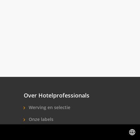
Over Hotelprofessionals
Werving en selectie
Onze labels
Over ons