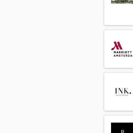
Controller
(6)
Crediteurenadministratie
(6)
Debiteurenadministratie
(2)
Demi chef de parti
(81)
Director of Business Development
(9)
Duty manager
(31)
Engineering supervisor
(13)
F&B controller
(3)
F&B medewerker
(288)
Facilitair medewerker
(33)
Fitness instructeur
(3)
Food and beverage manager
(19)
Front office manager
(29)
General manager
(7)
Guest relations manager
(21)
Guest relations medewerker
(75)
Guest relations officer
(46)