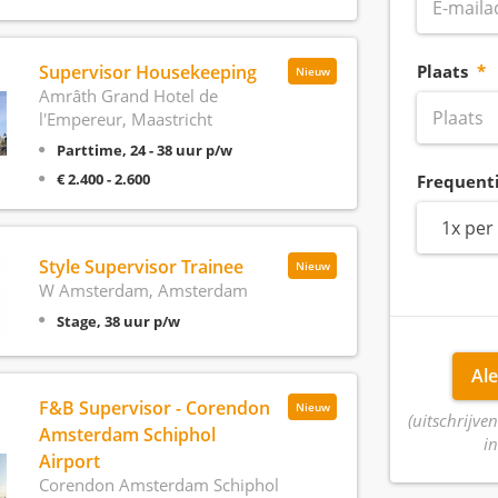
Supervisor Housekeeping
Plaats
Nieuw
Amrâth Grand Hotel de
l'Empereur, Maastricht
Parttime, 24 - 38 uur p/w
€ 2.400 - 2.600
Frequent
1x per
Style Supervisor Trainee
Nieuw
W Amsterdam, Amsterdam
Stage, 38 uur p/w
Ale
F&B Supervisor - Corendon
Nieuw
(uitschrijven
Amsterdam Schiphol
in
Airport
Corendon Amsterdam Schiphol