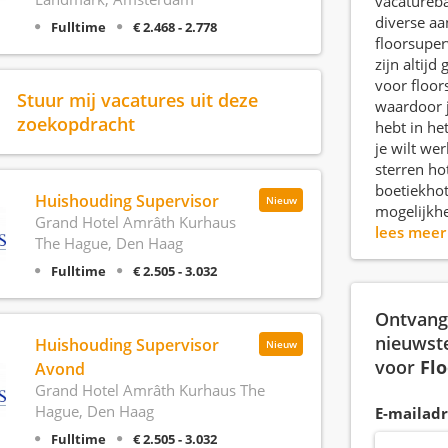
vacatureb
diverse aa
Fulltime
€ 2.468 - 2.778
floorsuper
zijn altij
voor floor
Stuur mij vacatures uit deze
waardoor 
zoekopdracht
hebt in he
je wilt we
sterren hot
boetiekhote
Huishouding Supervisor
Nieuw
mogelijkh
Grand Hotel Amrâth Kurhaus
lees mee
The Hague, Den Haag
Fulltime
€ 2.505 - 3.032
Ontvang 
nieuwst
Huishouding Supervisor
Nieuw
voor
Fl
Avond
Grand Hotel Amrâth Kurhaus The
Hague, Den Haag
E-mailadr
Fulltime
€ 2.505 - 3.032