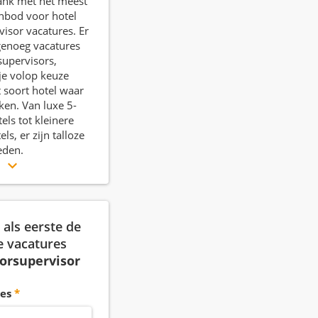
ank met het meest
nbod voor hotel
visor vacatures. Er
d genoeg vacatures
supervisors,
je volop keuze
t soort hotel waar
rken. Van luxe 5-
els tot kleinere
ls, er zijn talloze
eden.
r
als eerste de
e vacatures
oorsupervisor
es