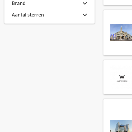
Banquet sales manager
Brand
(8)
Banquet sales medewerker
(6)
Aantal sterren
Banquet sales supervisor
(2)
Barista
(74)
Barman
(119)
Bar manager
(54)
Bar supervisor
(72)
Bediening
(257)
Callcenter agent
(6)
Callcenter manager
(1)
Chef de parti
(138)
Chef de rang
(73)
Chef kok
(72)
Cluster controller
(2)
Commis chef
(68)
Conciërge
(19)