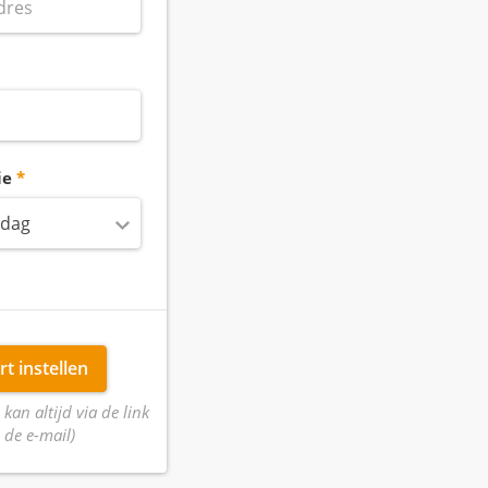
ie
 dag
rt instellen
 kan altijd via de link
 de e-mail)