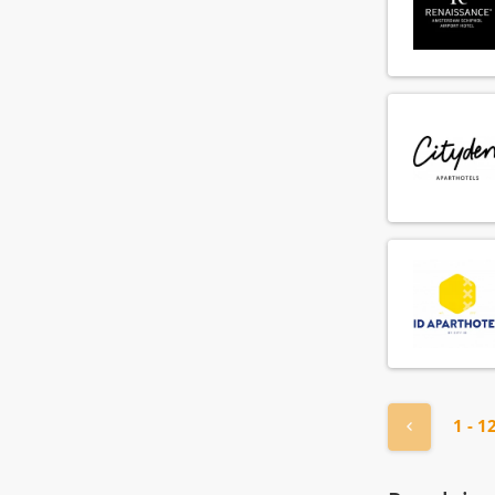
HR manager
(4)
HR medewerker
(16)
Health club manager
(3)
Health club medewerker
(6)
Hoofd administratie
(4)
Hoofd technische dienst
(26)
Hostess
(108)
Hotel manager
(18)
Housekeeper
(168)
Housekeeping manager
(21)
Houseman
(72)
Hovenier
(4)
IT manager
(1)
IT medewerker
« Vorige
1 - 1
(1)
Income audit
(3)
Inkoop manager
(1)