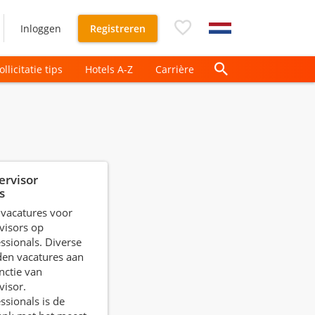
Inloggen
Registreren
ollicitatie tips
Hotels A-Z
Carrière
ervisor
s
e vacatures voor
visors op
ssionals. Diverse
den vacatures aan
nctie van
visor.
ssionals is de